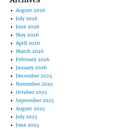
August 2026
July 2026
June 2026
May 2026
April 2026
March 2026
February 2026
January 2026
December 2025
November 2025
October 2025
September 2025
August 2025
July 2025
June 2025