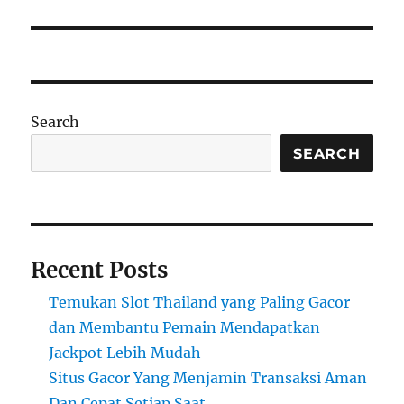
Search
SEARCH
Recent Posts
Temukan Slot Thailand yang Paling Gacor
dan Membantu Pemain Mendapatkan
Jackpot Lebih Mudah
Situs Gacor Yang Menjamin Transaksi Aman
Dan Cepat Setiap Saat