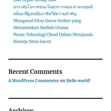
ยกระดับโอกาสชนะในทุกการหมุน ผ่านกลยุทธ์
สล็อต ที่ผู้เล่นมืออาชีพให้ความสำคัญ
Mengenal Situs Gacor Online yang
Menawarkan Hadiah Utama
Peran Teknologi Cloud Dalam Menjamin
Kinerja Situs Gacor
Recent Comments
A WordPress Commenter
on
Hello world!
Archives