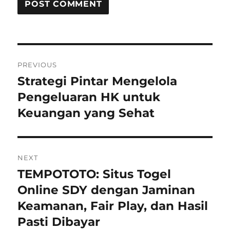
Post
PREVIOUS
navigation
Strategi Pintar Mengelola
Previous
post:
Pengeluaran HK untuk
Keuangan yang Sehat
NEXT
TEMPOTOTO: Situs Togel
Next
post:
Online SDY dengan Jaminan
Keamanan, Fair Play, dan Hasil
Pasti Dibayar