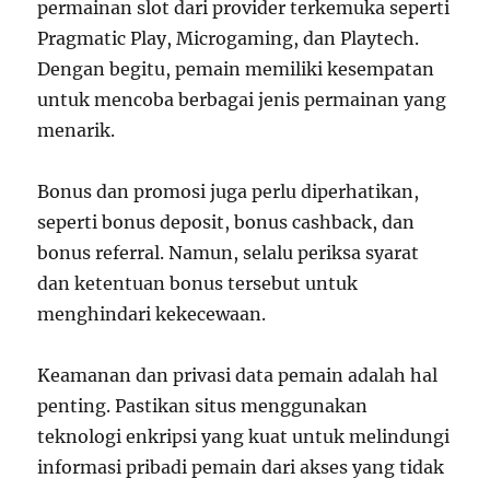
permainan slot dari provider terkemuka seperti
Pragmatic Play, Microgaming, dan Playtech.
Dengan begitu, pemain memiliki kesempatan
untuk mencoba berbagai jenis permainan yang
menarik.
Bonus dan promosi juga perlu diperhatikan,
seperti bonus deposit, bonus cashback, dan
bonus referral. Namun, selalu periksa syarat
dan ketentuan bonus tersebut untuk
menghindari kekecewaan.
Keamanan dan privasi data pemain adalah hal
penting. Pastikan situs menggunakan
teknologi enkripsi yang kuat untuk melindungi
informasi pribadi pemain dari akses yang tidak