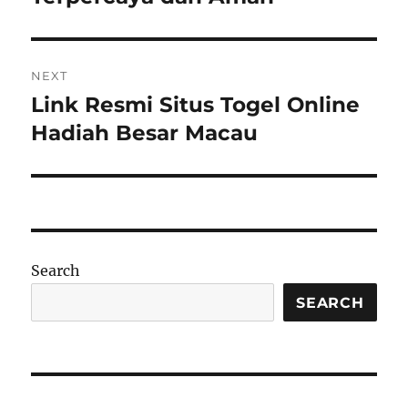
NEXT
Link Resmi Situs Togel Online
Next
post:
Hadiah Besar Macau
Search
SEARCH