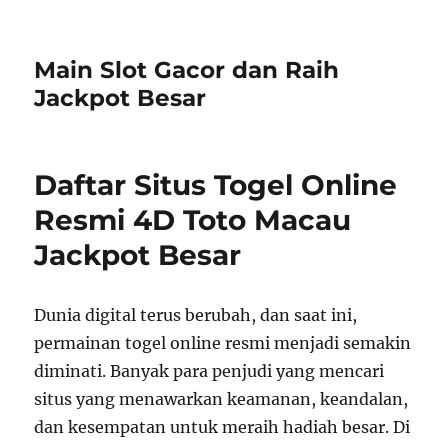
Main Slot Gacor dan Raih
Jackpot Besar
Daftar Situs Togel Online
Resmi 4D Toto Macau
Jackpot Besar
Dunia digital terus berubah, dan saat ini,
permainan togel online resmi menjadi semakin
diminati. Banyak para penjudi yang mencari
situs yang menawarkan keamanan, keandalan,
dan kesempatan untuk meraih hadiah besar. Di