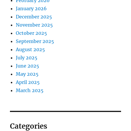
February 2026
January 2026
December 2025
November 2025
October 2025
September 2025
August 2025
July 2025
June 2025
May 2025
April 2025
March 2025
Categories