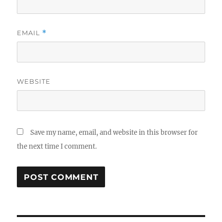
EMAIL
*
WEBSITE
Save my name, email, and website in this browser for
the next time I comment.