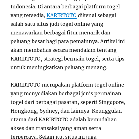
Indonesia. Di antara berbagai platform togel
yang tersedia,
KARIRTOTO
dikenal sebagai
salah satu situs judi togel online yang
menawarkan berbagai fitur menarik dan
peluang besar bagi para pemainnya. Artikel ini
akan membahas secara mendalam tentang
KARIRTOTO, strategi bermain togel, serta tips
untuk meningkatkan peluang menang.
KARIRTOTO merupakan platform togel online
yang menyediakan berbagai jenis permainan
togel dari berbagai pasaran, seperti Singapore,
Hongkong, Sydney, dan lainnya. Keunggulan
utama dari KARIRTOTO adalah kemudahan
akses dan transaksi yang aman serta
terpercaya. Selain itu, situs ini juga