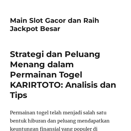
Main Slot Gacor dan Raih
Jackpot Besar
Strategi dan Peluang
Menang dalam
Permainan Togel
KARIRTOTO: Analisis dan
Tips
Permainan togel telah menjadi salah satu
bentuk hiburan dan peluang mendapatkan
keuntungan finansial yang populer di