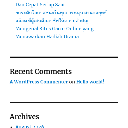
Dan Cepat Setiap Saat
ยกระดับโอกาสชนะในทุกการหมุน ผ่านกลยุทธ์
สล็อต ที่ผู้เล่นมืออาชีพให้ความสำคัญ
Mengenal Situs Gacor Online yang
Menawarkan Hadiah Utama
Recent Comments
A WordPress Commenter
on
Hello world!
Archives
August 2026