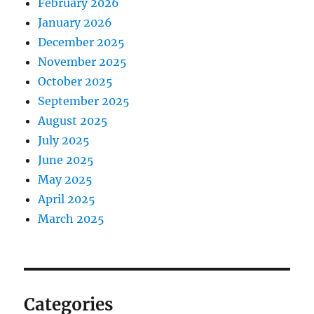
February 2026
January 2026
December 2025
November 2025
October 2025
September 2025
August 2025
July 2025
June 2025
May 2025
April 2025
March 2025
Categories