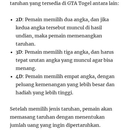
taruhan yang tersedia di GTA Togel antara lain:
2D
: Pemain memilih dua angka, dan jika
kedua angka tersebut muncul di hasil
undian, maka pemain memenangkan
taruhan.
3D
: Pemain memilih tiga angka, dan harus
tepat urutan angka yang muncul agar bisa
menang.
4D
: Pemain memilih empat angka, dengan
peluang kemenangan yang lebih besar dan
hadiah yang lebih tinggi.
Setelah memilih jenis taruhan, pemain akan
memasang taruhan dengan menentukan
jumlah uang yang ingin dipertaruhkan.