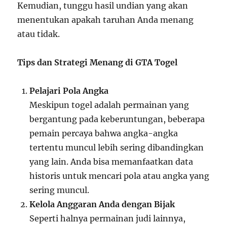
Kemudian, tunggu hasil undian yang akan
menentukan apakah taruhan Anda menang
atau tidak.
Tips dan Strategi Menang di GTA Togel
Pelajari Pola Angka
Meskipun togel adalah permainan yang
bergantung pada keberuntungan, beberapa
pemain percaya bahwa angka-angka
tertentu muncul lebih sering dibandingkan
yang lain. Anda bisa memanfaatkan data
historis untuk mencari pola atau angka yang
sering muncul.
Kelola Anggaran Anda dengan Bijak
Seperti halnya permainan judi lainnya,