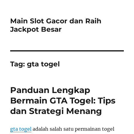
Main Slot Gacor dan Raih
Jackpot Besar
Tag:
gta togel
Panduan Lengkap
Bermain GTA Togel: Tips
dan Strategi Menang
gta togel
adalah salah satu permainan togel