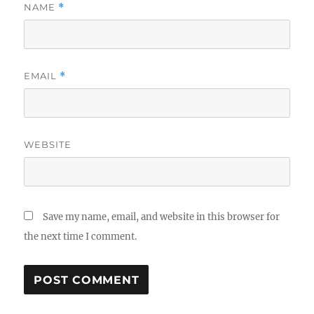
NAME
*
EMAIL
*
WEBSITE
Save my name, email, and website in this browser for
the next time I comment.