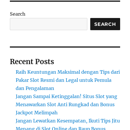
Search
SEARCH
Recent Posts
Raih Keuntungan Maksimal dengan Tips dari
Pakar Slot Resmi dan Legal untuk Pemula
dan Pengalaman
Jangan Sampai Ketinggalan! Situs Slot yang
Menawarkan Slot Anti Rungkad dan Bonus
Jackpot Melimpah
Jangan Lewatkan Kesempatan, Ikuti Tips Jitu
Menang di Slot Online dan Raup Bonus