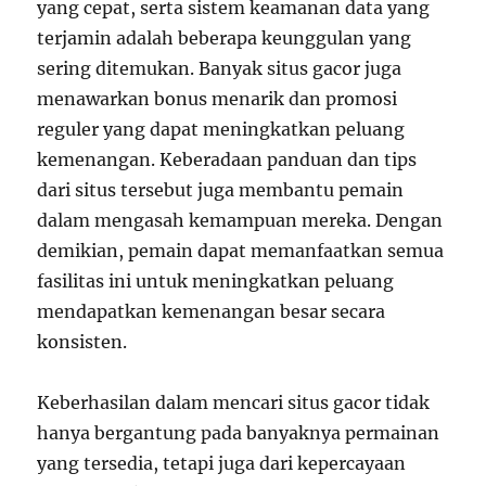
yang cepat, serta sistem keamanan data yang
terjamin adalah beberapa keunggulan yang
sering ditemukan. Banyak situs gacor juga
menawarkan bonus menarik dan promosi
reguler yang dapat meningkatkan peluang
kemenangan. Keberadaan panduan dan tips
dari situs tersebut juga membantu pemain
dalam mengasah kemampuan mereka. Dengan
demikian, pemain dapat memanfaatkan semua
fasilitas ini untuk meningkatkan peluang
mendapatkan kemenangan besar secara
konsisten.
Keberhasilan dalam mencari situs gacor tidak
hanya bergantung pada banyaknya permainan
yang tersedia, tetapi juga dari kepercayaan