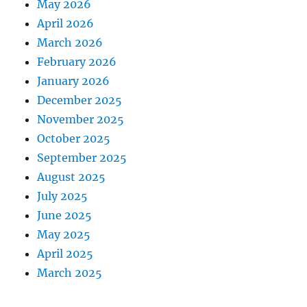
May 2026
April 2026
March 2026
February 2026
January 2026
December 2025
November 2025
October 2025
September 2025
August 2025
July 2025
June 2025
May 2025
April 2025
March 2025