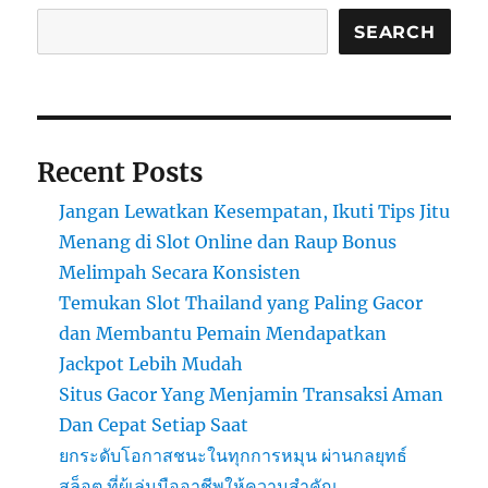
Betah
Main
SEARCH
Lama
Recent Posts
Jangan Lewatkan Kesempatan, Ikuti Tips Jitu
Menang di Slot Online dan Raup Bonus
Melimpah Secara Konsisten
Temukan Slot Thailand yang Paling Gacor
dan Membantu Pemain Mendapatkan
Jackpot Lebih Mudah
Situs Gacor Yang Menjamin Transaksi Aman
Dan Cepat Setiap Saat
ยกระดับโอกาสชนะในทุกการหมุน ผ่านกลยุทธ์
สล็อต ที่ผู้เล่นมืออาชีพให้ความสำคัญ