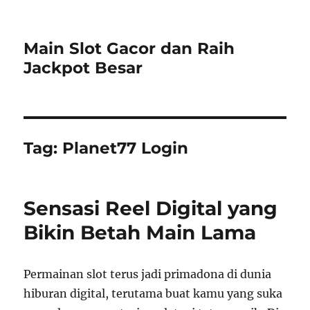
Main Slot Gacor dan Raih
Jackpot Besar
Tag:
Planet77 Login
Sensasi Reel Digital yang
Bikin Betah Main Lama
Permainan slot terus jadi primadona di dunia
hiburan digital, terutama buat kamu yang suka