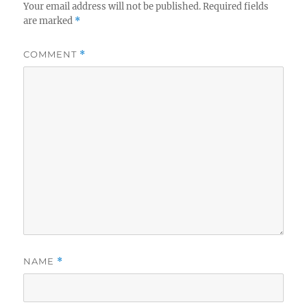
Your email address will not be published.
Required fields
are marked
*
COMMENT
*
NAME
*