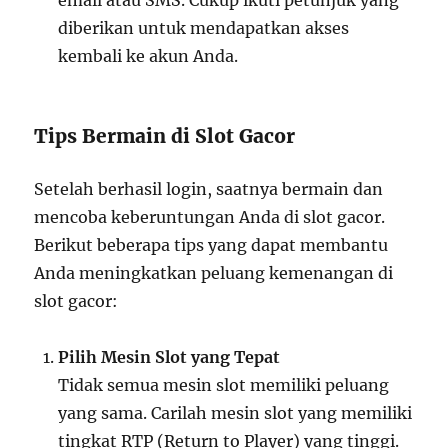
email atau SMS. Cukup ikuti petunjuk yang
diberikan untuk mendapatkan akses
kembali ke akun Anda.
Tips Bermain di Slot Gacor
Setelah berhasil login, saatnya bermain dan
mencoba keberuntungan Anda di slot gacor.
Berikut beberapa tips yang dapat membantu
Anda meningkatkan peluang kemenangan di
slot gacor:
Pilih Mesin Slot yang Tepat
Tidak semua mesin slot memiliki peluang
yang sama. Carilah mesin slot yang memiliki
tingkat RTP (Return to Player) yang tinggi.