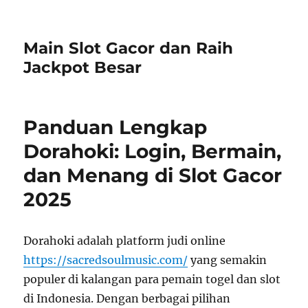
Main Slot Gacor dan Raih
Jackpot Besar
Panduan Lengkap
Dorahoki: Login, Bermain,
dan Menang di Slot Gacor
2025
Dorahoki adalah platform judi online
https://sacredsoulmusic.com/
yang semakin
populer di kalangan para pemain togel dan slot
di Indonesia. Dengan berbagai pilihan