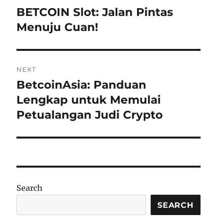
navigation
BETCOIN Slot: Jalan Pintas
Previous
post:
Menuju Cuan!
NEXT
BetcoinAsia: Panduan
Next
post:
Lengkap untuk Memulai
Petualangan Judi Crypto
Search
SEARCH