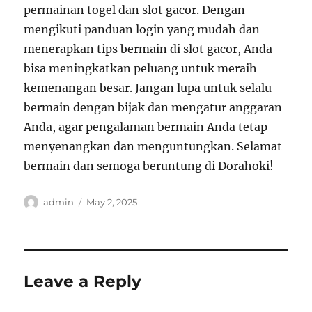
permainan togel dan slot gacor. Dengan
mengikuti panduan login yang mudah dan
menerapkan tips bermain di slot gacor, Anda
bisa meningkatkan peluang untuk meraih
kemenangan besar. Jangan lupa untuk selalu
bermain dengan bijak dan mengatur anggaran
Anda, agar pengalaman bermain Anda tetap
menyenangkan dan menguntungkan. Selamat
bermain dan semoga beruntung di Dorahoki!
Author
Posted
admin
May 2, 2025
on
Leave a Reply