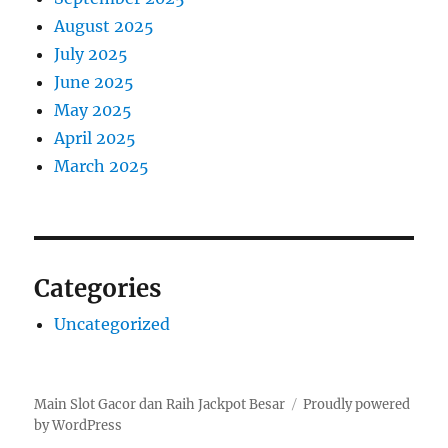
August 2025
July 2025
June 2025
May 2025
April 2025
March 2025
Categories
Uncategorized
Main Slot Gacor dan Raih Jackpot Besar
Proudly powered
by WordPress