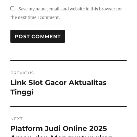
Save my name, email, and website in this browser for
the next time I comment.
Post
PREVIOUS
navigation
Link Slot Gacor Aktualitas
Previous
post:
Tinggi
NEXT
Platform Judi Online 2025
Next
post: