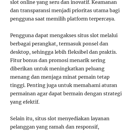
slot online yang seru dan inovatif. Keamanan
dan transparansi menjadi prioritas utama bagi
pengguna saat memilih platform terpercaya.
Pengguna dapat mengakses situs slot melalui
berbagai perangkat, termasuk ponsel dan
desktop, sehingga lebih fleksibel dan praktis.
Fitur bonus dan promosi menarik sering
diberikan untuk meningkatkan peluang
menang dan menjaga minat pemain tetap
tinggi. Penting juga untuk memahami aturan
permainan agar dapat bermain dengan strategi
yang efektif.
Selain itu, situs slot menyediakan layanan
pelanggan yang ramah dan responsif,