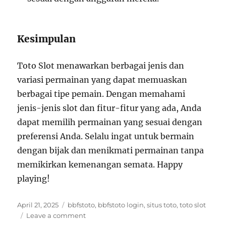
Kesimpulan
Toto Slot menawarkan berbagai jenis dan
variasi permainan yang dapat memuaskan
berbagai tipe pemain. Dengan memahami
jenis-jenis slot dan fitur-fitur yang ada, Anda
dapat memilih permainan yang sesuai dengan
preferensi Anda. Selalu ingat untuk bermain
dengan bijak dan menikmati permainan tanpa
memikirkan kemenangan semata. Happy
playing!
Posted
Tags
April 21, 2025
bbfstoto
,
bbfstoto login
,
situs toto
,
toto slot
on
on
Leave a comment
Toto