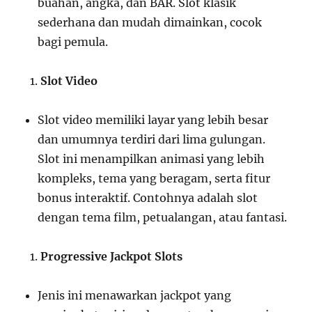
buahan, angka, dan BAR. Slot klasik
sederhana dan mudah dimainkan, cocok
bagi pemula.
Slot Video
Slot video memiliki layar yang lebih besar
dan umumnya terdiri dari lima gulungan.
Slot ini menampilkan animasi yang lebih
kompleks, tema yang beragam, serta fitur
bonus interaktif. Contohnya adalah slot
dengan tema film, petualangan, atau fantasi.
Progressive Jackpot Slots
Jenis ini menawarkan jackpot yang