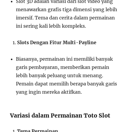
Slot 3D adalah variasi dari slot video yang
menawarkan grafis tiga dimensi yang lebih
imersif. Tema dan cerita dalam permainan
ini sering kali lebih kompleks.
Slots Dengan Fitur Multi-Payline
Biasanya, permainan ini memiliki banyak
garis pembayaran, memberikan pemain
lebih banyak peluang untuk menang.
Pemain dapat memilih berapa banyak garis
yang ingin mereka aktifkan.
Variasi dalam Permainan Toto Slot
Tema Permainan