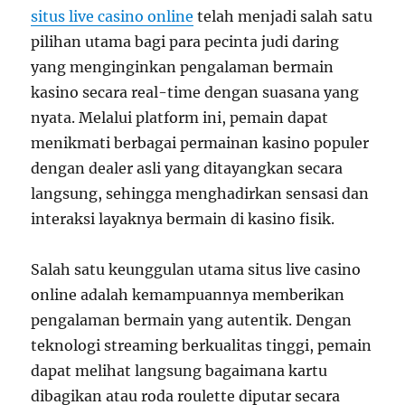
situs live casino online
telah menjadi salah satu
pilihan utama bagi para pecinta judi daring
yang menginginkan pengalaman bermain
kasino secara real-time dengan suasana yang
nyata. Melalui platform ini, pemain dapat
menikmati berbagai permainan kasino populer
dengan dealer asli yang ditayangkan secara
langsung, sehingga menghadirkan sensasi dan
interaksi layaknya bermain di kasino fisik.
Salah satu keunggulan utama situs live casino
online adalah kemampuannya memberikan
pengalaman bermain yang autentik. Dengan
teknologi streaming berkualitas tinggi, pemain
dapat melihat langsung bagaimana kartu
dibagikan atau roda roulette diputar secara