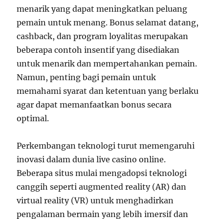
menarik yang dapat meningkatkan peluang
pemain untuk menang. Bonus selamat datang,
cashback, dan program loyalitas merupakan
beberapa contoh insentif yang disediakan
untuk menarik dan mempertahankan pemain.
Namun, penting bagi pemain untuk
memahami syarat dan ketentuan yang berlaku
agar dapat memanfaatkan bonus secara
optimal.
Perkembangan teknologi turut memengaruhi
inovasi dalam dunia live casino online.
Beberapa situs mulai mengadopsi teknologi
canggih seperti augmented reality (AR) dan
virtual reality (VR) untuk menghadirkan
pengalaman bermain yang lebih imersif dan