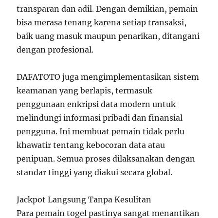
transparan dan adil. Dengan demikian, pemain
bisa merasa tenang karena setiap transaksi,
baik uang masuk maupun penarikan, ditangani
dengan profesional.
DAFATOTO juga mengimplementasikan sistem
keamanan yang berlapis, termasuk
penggunaan enkripsi data modern untuk
melindungi informasi pribadi dan finansial
pengguna. Ini membuat pemain tidak perlu
khawatir tentang kebocoran data atau
penipuan. Semua proses dilaksanakan dengan
standar tinggi yang diakui secara global.
Jackpot Langsung Tanpa Kesulitan
Para pemain togel pastinya sangat menantikan