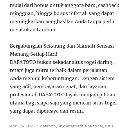
mulai dari bonus untuk anggota baru, cashback
mingguan, hingga bonus referral, yang dapat
meningkatkan penghasilan Anda tanpa perlu
melakukan taruhan.
Bergabunglah Sekarang dan Nikmati Sensasi
Menang Setiap Hari!
DAFATOTO bukan sekadar situs togel daring,
tetapi juga mitra terbaik dalam perjalanan
Anda menuju keberuntungan. Dengan sistem
yang adil, pembayaran cepat, dan layanan
profesional, DAFATOTO layak menjadi pilihan
utama bagi siapa saja yang mencari situs togel
yang dapat dipercaya dan resmi.
Posted
Tags
April 24, 2025
dafatoto
,
link alternatif
,
link togel
,
situs