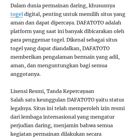
Dalam dunia permainan daring, khususnya
togel
digital, penting untuk memilih situs yang
aman dan dapat dipercaya. DAFATOTO adalah
platform yang saat ini banyak dibicarakan oleh
para penggemar togel. Dikenal sebagai situs
togel yang dapat diandalkan, DAFATOTO
memberikan pengalaman bermain yang adil,
aman, dan menguntungkan bagi semua
anggotanya.
Lisensi Resmi, Tanda Kepercayaan
Salah satu keunggulan DAFATOTO yaitu status
legalnya. Situs ini telah memperoleh izin resmi
dari lembaga internasional yang mengatur
perjudian daring, menjamin bahwa semua
kegiatan permainan dilakukan secara