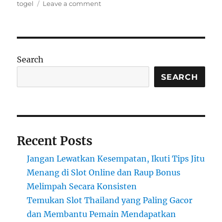
on
on
togel
Leave a comment
DAFATOTO
Situs
Togel
Legal
dengan
Search
Komisi
Tinggi
SEARCH
dan
Jackpot
Harian
Recent Posts
Jangan Lewatkan Kesempatan, Ikuti Tips Jitu
Menang di Slot Online dan Raup Bonus
Melimpah Secara Konsisten
Temukan Slot Thailand yang Paling Gacor
dan Membantu Pemain Mendapatkan