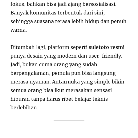
fokus, bahkan bisa jadi ajang bersosialisasi.
Banyak komunitas terbentuk dari sini,
sehingga suasana terasa lebih hidup dan penuh
warna.
Ditambah lagi, platform seperti
suletoto resmi
punya desain yang modern dan user-friendly.
Jadi, bukan cuma orang yang sudah
berpengalaman, pemula pun bisa langsung
merasa nyaman. Antarmuka yang simple bikin
semua orang bisa ikut merasakan sensasi
hiburan tanpa harus ribet belajar teknis
berlebihan.