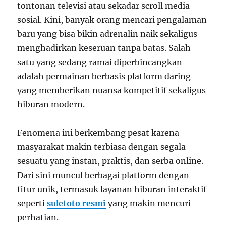
tontonan televisi atau sekadar scroll media
sosial. Kini, banyak orang mencari pengalaman
baru yang bisa bikin adrenalin naik sekaligus
menghadirkan keseruan tanpa batas. Salah
satu yang sedang ramai diperbincangkan
adalah permainan berbasis platform daring
yang memberikan nuansa kompetitif sekaligus
hiburan modern.
Fenomena ini berkembang pesat karena
masyarakat makin terbiasa dengan segala
sesuatu yang instan, praktis, dan serba online.
Dari sini muncul berbagai platform dengan
fitur unik, termasuk layanan hiburan interaktif
seperti
suletoto resmi
yang makin mencuri
perhatian.