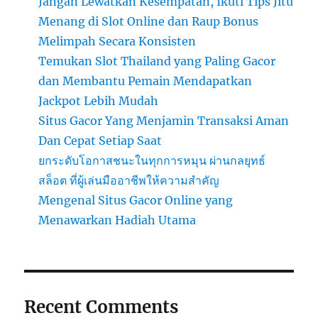
Jangan Lewatkan Kesempatan, Ikuti Tips Jitu
Menang di Slot Online dan Raup Bonus
Melimpah Secara Konsisten
Temukan Slot Thailand yang Paling Gacor
dan Membantu Pemain Mendapatkan
Jackpot Lebih Mudah
Situs Gacor Yang Menjamin Transaksi Aman
Dan Cepat Setiap Saat
ยกระดับโอกาสชนะในทุกการหมุน ผ่านกลยุทธ์
สล็อต ที่ผู้เล่นมืออาชีพให้ความสำคัญ
Mengenal Situs Gacor Online yang
Menawarkan Hadiah Utama
Recent Comments