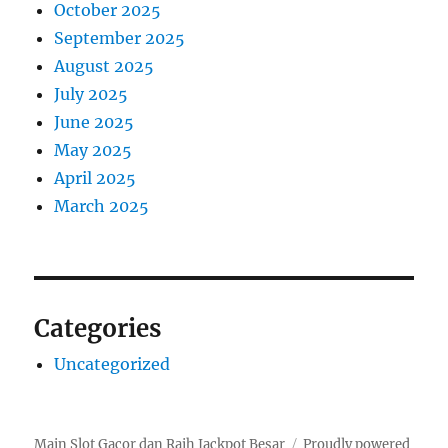
October 2025
September 2025
August 2025
July 2025
June 2025
May 2025
April 2025
March 2025
Categories
Uncategorized
Main Slot Gacor dan Raih Jackpot Besar
Proudly powered