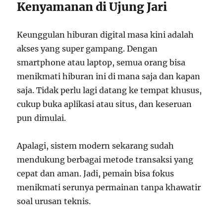
Kenyamanan di Ujung Jari
Keunggulan hiburan digital masa kini adalah
akses yang super gampang. Dengan
smartphone atau laptop, semua orang bisa
menikmati hiburan ini di mana saja dan kapan
saja. Tidak perlu lagi datang ke tempat khusus,
cukup buka aplikasi atau situs, dan keseruan
pun dimulai.
Apalagi, sistem modern sekarang sudah
mendukung berbagai metode transaksi yang
cepat dan aman. Jadi, pemain bisa fokus
menikmati serunya permainan tanpa khawatir
soal urusan teknis.