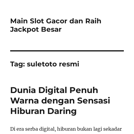
Main Slot Gacor dan Raih
Jackpot Besar
Tag:
suletoto resmi
Dunia Digital Penuh
Warna dengan Sensasi
Hiburan Daring
Di era serba digital, hiburan bukan lagi sekadar