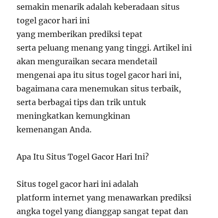
semakin menarik adalah keberadaan situs
togel gacor hari ini
yang memberikan prediksi tepat
serta peluang menang yang tinggi. Artikel ini
akan menguraikan secara mendetail
mengenai apa itu situs togel gacor hari ini,
bagaimana cara menemukan situs terbaik,
serta berbagai tips dan trik untuk
meningkatkan kemungkinan
kemenangan Anda.
Apa Itu Situs Togel Gacor Hari Ini?
Situs togel gacor hari ini adalah
platform internet yang menawarkan prediksi
angka togel yang dianggap sangat tepat dan