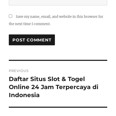
Save my name, email, and website in this browser for
the next time I comment.
Post
PREVIOUS
navigation
Daftar Situs Slot & Togel
Previous
post:
Online 24 Jam Terpercaya di
Indonesia