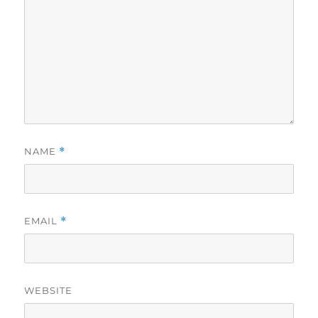
NAME
*
EMAIL
*
WEBSITE