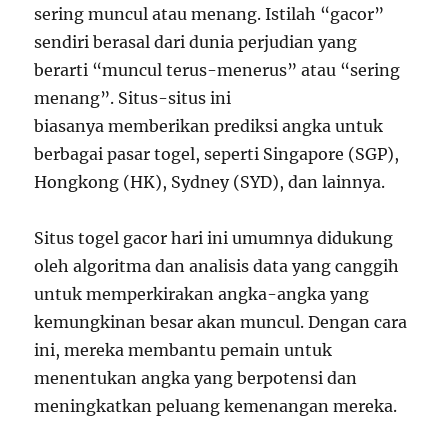
sering muncul atau menang. Istilah “gacor”
sendiri berasal dari dunia perjudian yang
berarti “muncul terus-menerus” atau “sering
menang”. Situs-situs ini
biasanya memberikan prediksi angka untuk
berbagai pasar togel, seperti Singapore (SGP),
Hongkong (HK), Sydney (SYD), dan lainnya.
Situs togel gacor hari ini umumnya didukung
oleh algoritma dan analisis data yang canggih
untuk memperkirakan angka-angka yang
kemungkinan besar akan muncul. Dengan cara
ini, mereka membantu pemain untuk
menentukan angka yang berpotensi dan
meningkatkan peluang kemenangan mereka.