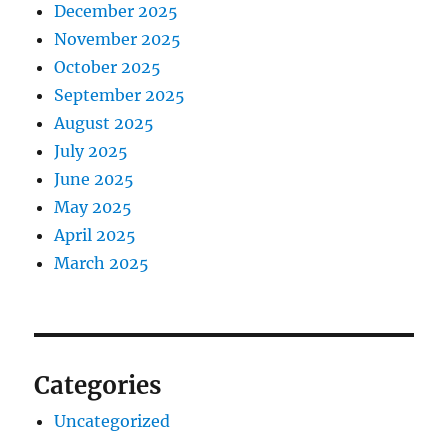
December 2025
November 2025
October 2025
September 2025
August 2025
July 2025
June 2025
May 2025
April 2025
March 2025
Categories
Uncategorized