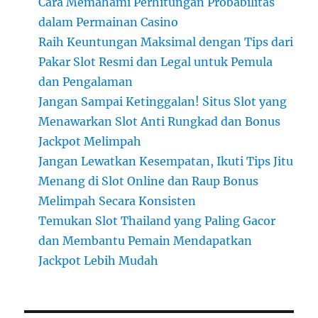
Cara Memahami Perhitungan Probabilitas
dalam Permainan Casino
Raih Keuntungan Maksimal dengan Tips dari
Pakar Slot Resmi dan Legal untuk Pemula
dan Pengalaman
Jangan Sampai Ketinggalan! Situs Slot yang
Menawarkan Slot Anti Rungkad dan Bonus
Jackpot Melimpah
Jangan Lewatkan Kesempatan, Ikuti Tips Jitu
Menang di Slot Online dan Raup Bonus
Melimpah Secara Konsisten
Temukan Slot Thailand yang Paling Gacor
dan Membantu Pemain Mendapatkan
Jackpot Lebih Mudah