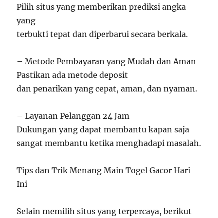
Pilih situs yang memberikan prediksi angka
yang
terbukti tepat dan diperbarui secara berkala.
– Metode Pembayaran yang Mudah dan Aman
Pastikan ada metode deposit
dan penarikan yang cepat, aman, dan nyaman.
– Layanan Pelanggan 24 Jam
Dukungan yang dapat membantu kapan saja
sangat membantu ketika menghadapi masalah.
Tips dan Trik Menang Main Togel Gacor Hari
Ini
Selain memilih situs yang terpercaya, berikut