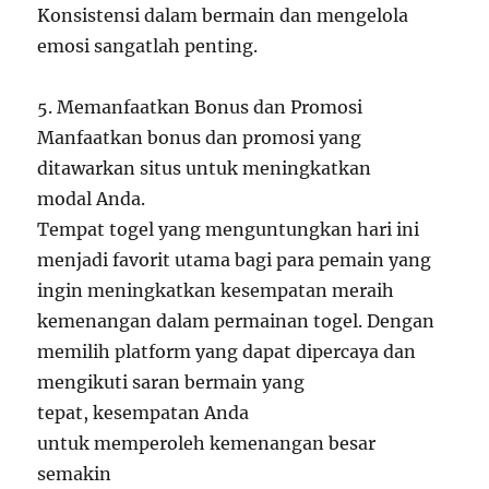
Konsistensi dalam bermain dan mengelola
emosi sangatlah penting.
5. Memanfaatkan Bonus dan Promosi
Manfaatkan bonus dan promosi yang
ditawarkan situs untuk meningkatkan
modal Anda.
Tempat togel yang menguntungkan hari ini
menjadi favorit utama bagi para pemain yang
ingin meningkatkan kesempatan meraih
kemenangan dalam permainan togel. Dengan
memilih platform yang dapat dipercaya dan
mengikuti saran bermain yang
tepat, kesempatan Anda
untuk memperoleh kemenangan besar
semakin