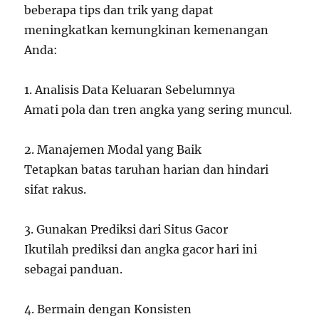
beberapa tips dan trik yang dapat
meningkatkan kemungkinan kemenangan
Anda:
1. Analisis Data Keluaran Sebelumnya
Amati pola dan tren angka yang sering muncul.
2. Manajemen Modal yang Baik
Tetapkan batas taruhan harian dan hindari
sifat rakus.
3. Gunakan Prediksi dari Situs Gacor
Ikutilah prediksi dan angka gacor hari ini
sebagai panduan.
4. Bermain dengan Konsisten