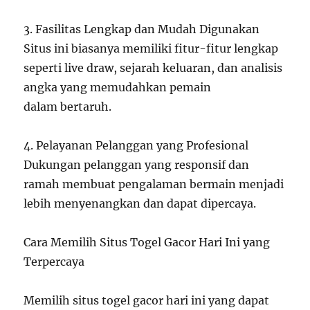
3. Fasilitas Lengkap dan Mudah Digunakan
Situs ini biasanya memiliki fitur-fitur lengkap
seperti live draw, sejarah keluaran, dan analisis
angka yang memudahkan pemain
dalam bertaruh.
4. Pelayanan Pelanggan yang Profesional
Dukungan pelanggan yang responsif dan
ramah membuat pengalaman bermain menjadi
lebih menyenangkan dan dapat dipercaya.
Cara Memilih Situs Togel Gacor Hari Ini yang
Terpercaya
Memilih situs togel gacor hari ini yang dapat