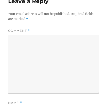
Leave a Reply
Your email address will not be published.
Required fields
are marked
*
COMMENT
*
NAME
*