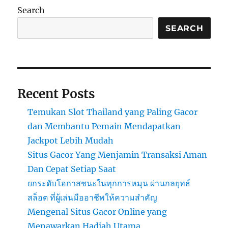
Search
SEARCH
Recent Posts
Temukan Slot Thailand yang Paling Gacor
dan Membantu Pemain Mendapatkan
Jackpot Lebih Mudah
Situs Gacor Yang Menjamin Transaksi Aman
Dan Cepat Setiap Saat
ยกระดับโอกาสชนะในทุกการหมุน ผ่านกลยุทธ์
สล็อต ที่ผู้เล่นมืออาชีพให้ความสำคัญ
Mengenal Situs Gacor Online yang
Menawarkan Hadiah Utama