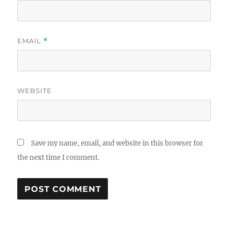
EMAIL
*
WEBSITE
Save my name, email, and website in this browser for
the next time I comment.