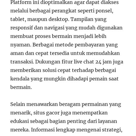
Platform ini dioptimalkan agar dapat diakses
melalui berbagai perangkat seperti ponsel,
tablet, maupun desktop. Tampilan yang
responsif dan navigasi yang mudah digunakan
membuat proses bermain menjadi lebih
nyaman. Berbagai metode pembayaran yang
aman dan cepat tersedia untuk memudahkan
transaksi. Dukungan fitur live chat 24 jam juga
memberikan solusi cepat terhadap berbagai
kendala yang mungkin dihadapi pemain saat
bermain.
Selain menawarkan beragam permainan yang
menarik, situs gacor juga menempatkan
edukasi sebagai bagian penting dari layanan
mereka. Informasi lengkap mengenai strategi,