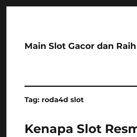
Main Slot Gacor dan Raih
Tag:
roda4d slot
Kenapa Slot Resm