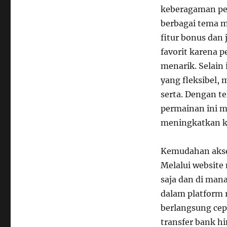
keberagaman pe
berbagai tema m
fitur bonus dan 
favorit karena 
menarik. Selain
yang fleksibel,
serta. Dengan t
permainan ini m
meningkatkan ke
Kemudahan akses
Melalui website
saja dan di mana
dalam platform 
berlangsung cep
transfer bank h