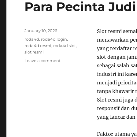
Para Pecinta Judi
Posted
January 10, 2026
Slot resmi sema
on
Tags
roda4d
,
roda4d login
,
menawarkan pen
roda4d resmi
,
roda4d slot
,
yang terdaftar 
slot resmi
slot dengan jam
on
Leave a comment
sebagai salah s
Kenapa
Slot
industri ini ka
Resmi
menjadi priorit
Jadi
tanpa khawatir 
Pilihan
Utama
Slot resmi juga
Para
responsif dan 
Pecinta
yang lancar da
Judi
Online
Faktor utama ya