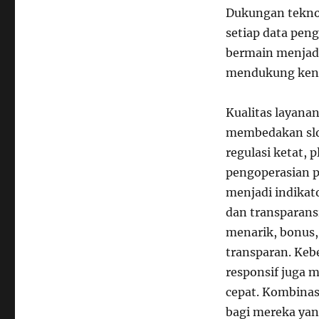
Dukungan teknol
setiap data pen
bermain menjadi
mendukung keny
Kualitas layana
membedakan slot 
regulasi ketat, 
pengoperasian p
menjadi indikat
dan transparans
menarik, bonus, 
transparan. Keb
responsif juga 
cepat. Kombinasi
bagi mereka ya