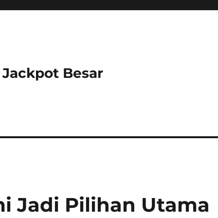
 Jackpot Besar
i Jadi Pilihan Utama