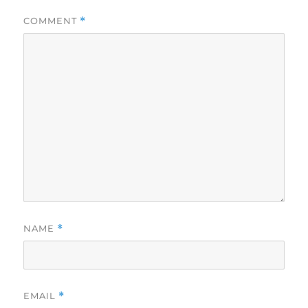
COMMENT
*
NAME
*
EMAIL
*