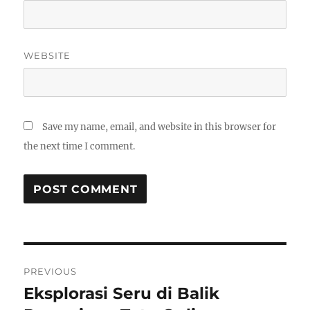
WEBSITE
Save my name, email, and website in this browser for
the next time I comment.
Post
PREVIOUS
navigation
Eksplorasi Seru di Balik
Previous