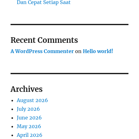
Dan Cepat Setiap Saat
Recent Comments
A WordPress Commenter
on
Hello world!
Archives
August 2026
July 2026
June 2026
May 2026
April 2026