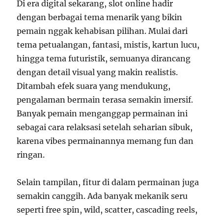
Di era digital sekarang, slot online hadir
dengan berbagai tema menarik yang bikin
pemain nggak kehabisan pilihan. Mulai dari
tema petualangan, fantasi, mistis, kartun lucu,
hingga tema futuristik, semuanya dirancang
dengan detail visual yang makin realistis.
Ditambah efek suara yang mendukung,
pengalaman bermain terasa semakin imersif.
Banyak pemain menganggap permainan ini
sebagai cara relaksasi setelah seharian sibuk,
karena vibes permainannya memang fun dan
ringan.
Selain tampilan, fitur di dalam permainan juga
semakin canggih. Ada banyak mekanik seru
seperti free spin, wild, scatter, cascading reels,