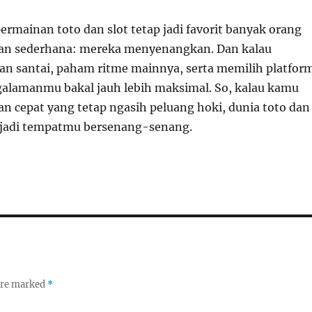
ermainan toto dan slot tetap jadi favorit banyak orang
san sederhana: mereka menyenangkan. Dan kalau
n santai, paham ritme mainnya, serta memilih platfor
galamanmu bakal jauh lebih maksimal. So, kalau kamu
an cepat yang tetap ngasih peluang hoki, dunia toto dan
t jadi tempatmu bersenang-senang.
 are marked
*