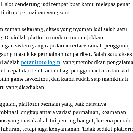
ai, slot cenderung jadi tempat buat kamu melepas penat
i ritme permainan yang seru.
n zaman sekarang, akses yang nyaman jadi salah satu
ng. Di sinilah platform modern menunjukkan
engan sistem yang rapi dan interface ramah pengguna,
gsung masuk ke permainan tanpa ribet. Salah satu akses
ri adalah
petanitoto login
, yang memberikan pengalam
bih cepat dan lebih aman bagi penggemar toto dan slot.
pilih game favoritmu, dan kamu sudah siap menikmati
eru yang disediakan.
nggulan, platform bermain yang baik biasanya
binasi lengkap antara variasi permainan, keamanan
nus yang masuk akal. Ini penting banget, karena pemain
 hiburan, tetapi juga kenyamanan. Tidak sedikit platfor