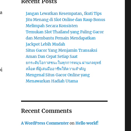
Recent Posts
a
Jangan Lewatkan Kesempatan, Ikuti Tips
Jitu Menang di Slot Online dan Raup Bonus
Melimpah Secara Konsisten
Temukan Slot Thailand yang Paling Gacor
dan Membantu Pemain Mendapatkan
Jackpot Lebih Mudah
Situs Gacor Yang Menjamin Transaksi
Aman Dan Cepat Setiap Saat
ยกระดับโอกาสชนะในทุกการหมุน ผ่านกลยุทธ์
สล็อต ที่ผู้เล่นมืออาชีพให้ความสำคัญ
i
Mengenal Situs Gacor Online yang
Menawarkan Hadiah Utama
Recent Comments
A WordPress Commenter
on
Hello world!