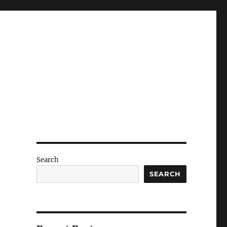
Search
SEARCH