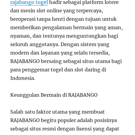
rajabango togel
hadir sebagai platform lotere
dan mesin slot online yang terpercaya,
beroperasi tanpa henti dengan tujuan untuk
memberikan pengalaman bermain yang aman,
nyaman, dan tentunya menguntungkan bagi
seluruh anggotanya. Dengan sistem yang
modern dan layanan yang selalu tersedia,
RAJABANGO bersaing sebagai situs utama bagi
para penggemar togel dan slot daring di
Indonesia.
Keunggulan Bermain di RAJABANGO
Salah satu faktor utama yang membuat
RAJABANGO begitu populer adalah posisinya
sebagai situs resmi dengan lisensi yang dapat