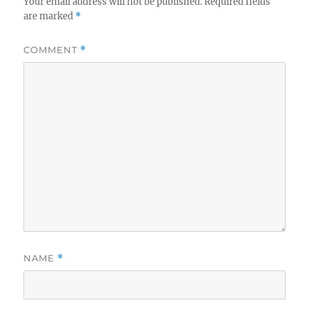
Your email address will not be published.
Required fields
are marked
*
COMMENT
*
NAME
*