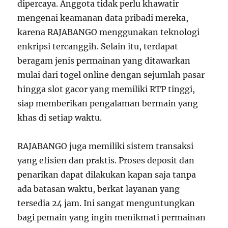
dipercaya. Anggota tidak perlu khawatir
mengenai keamanan data pribadi mereka,
karena RAJABANGO menggunakan teknologi
enkripsi tercanggih. Selain itu, terdapat
beragam jenis permainan yang ditawarkan
mulai dari togel online dengan sejumlah pasar
hingga slot gacor yang memiliki RTP tinggi,
siap memberikan pengalaman bermain yang
khas di setiap waktu.
RAJABANGO juga memiliki sistem transaksi
yang efisien dan praktis. Proses deposit dan
penarikan dapat dilakukan kapan saja tanpa
ada batasan waktu, berkat layanan yang
tersedia 24 jam. Ini sangat menguntungkan
bagi pemain yang ingin menikmati permainan