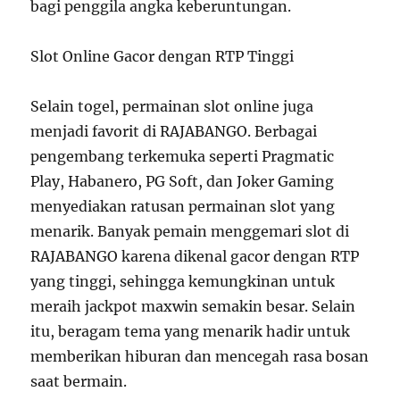
bagi penggila angka keberuntungan.
Slot Online Gacor dengan RTP Tinggi
Selain togel, permainan slot online juga
menjadi favorit di RAJABANGO. Berbagai
pengembang terkemuka seperti Pragmatic
Play, Habanero, PG Soft, dan Joker Gaming
menyediakan ratusan permainan slot yang
menarik. Banyak pemain menggemari slot di
RAJABANGO karena dikenal gacor dengan RTP
yang tinggi, sehingga kemungkinan untuk
meraih jackpot maxwin semakin besar. Selain
itu, beragam tema yang menarik hadir untuk
memberikan hiburan dan mencegah rasa bosan
saat bermain.