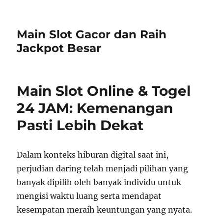
Main Slot Gacor dan Raih
Jackpot Besar
Main Slot Online & Togel
24 JAM: Kemenangan
Pasti Lebih Dekat
Dalam konteks hiburan digital saat ini,
perjudian daring telah menjadi pilihan yang
banyak dipilih oleh banyak individu untuk
mengisi waktu luang serta mendapat
kesempatan meraih keuntungan yang nyata.