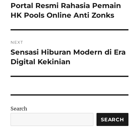
navigation
Portal Resmi Rahasia Pemain
Previous
post:
HK Pools Online Anti Zonks
NEXT
Sensasi Hiburan Modern di Era
Next
post:
Digital Kekinian
Search
SEARCH