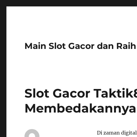
Main Slot Gacor dan Raih
Slot Gacor Takti
Membedakannya d
Di zaman digita