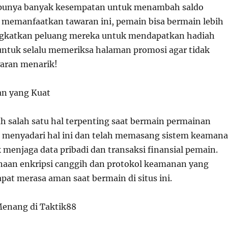
 punya banyak kesempatan untuk menambah saldo
memanfaatkan tawaran ini, pemain bisa bermain lebih
gkatkan peluang mereka untuk mendapatkan hadiah
 untuk selalu memeriksa halaman promosi agar tidak
aran menarik!
n yang Kuat
 salah satu hal terpenting saat bermain permainan
8 menyadari hal ini dan telah memasang sistem keaman
 menjaga data pribadi dan transaksi finansial pemain.
aan enkripsi canggih dan protokol keamanan yang
pat merasa aman saat bermain di situs ini.
Menang di Taktik88