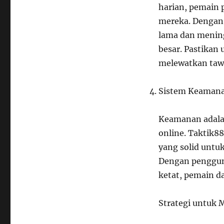
harian, pemain
mereka. Dengan 
lama dan menin
besar. Pastikan
melewatkan taw
Sistem Keamana
Keamanan adalah
online. Taktik8
yang solid untuk
Dengan penggun
ketat, pemain da
Strategi untuk 