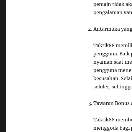
pemain tidak ak
pengalaman yan
Antarmuka yan
Taktik88 memili
pengguna. Baik
nyaman saat men
pengguna menem
kesusahan. Selai
seluler, sehing
Tawaran Bonus 
Taktik88 membe
menggoda bagi p