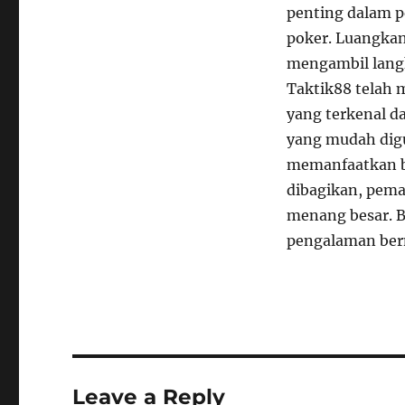
penting dalam p
poker. Luangkan
mengambil langk
Taktik88 telah 
yang terkenal d
yang mudah dig
memanfaatkan b
dibagikan, pem
menang besar. 
pengalaman ber
Leave a Reply