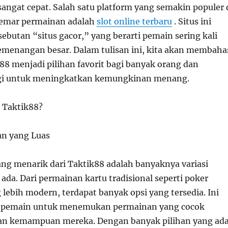
angat cepat. Salah satu platform yang semakin populer 
emar permainan adalah
slot online terbaru
. Situs ini
ebutan “situs gacor,” yang berarti pemain sering kali
enangan besar. Dalam tulisan ini, kita akan membaha
8 menjadi pilihan favorit bagi banyak orang dan
egi untuk meningkatkan kemungkinan menang.
 Taktik88?
an yang Luas
ang menarik dari Taktik88 adalah banyaknya variasi
da. Dari permainan kartu tradisional seperti poker
 lebih modern, terdapat banyak opsi yang tersedia. Ini
pemain untuk menemukan permainan yang cocok
an kemampuan mereka. Dengan banyak pilihan yang ada