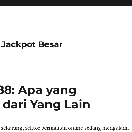
 Jackpot Besar
k88: Apa yang
ari Yang Lain
l sekarang, sektor permainan online sedang mengalami