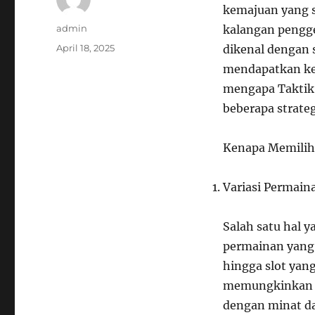
kemajuan yang s
Author
admin
kalangan pengg
Posted
April 18, 2025
dikenal dengan s
on
mendapatkan kem
mengapa Taktik8
beberapa strat
Kenapa Memilih
Variasi Permain
Salah satu hal y
permainan yang a
hingga slot yang
memungkinkan 
dengan minat d