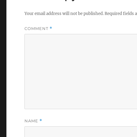
Your email address will not be published.
Required fields
COMMENT
*
NAME
*