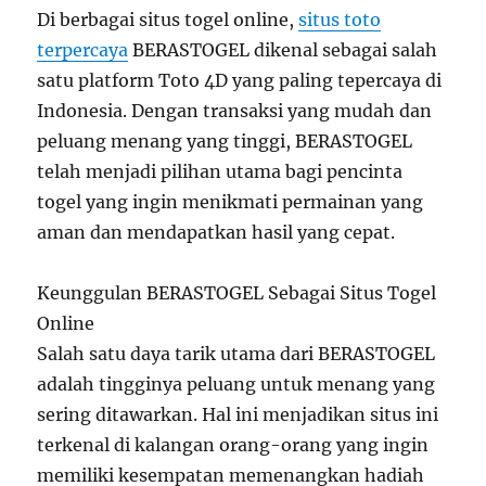
Di berbagai situs togel online,
situs toto
terpercaya
BERASTOGEL dikenal sebagai salah
satu platform Toto 4D yang paling tepercaya di
Indonesia. Dengan transaksi yang mudah dan
peluang menang yang tinggi, BERASTOGEL
telah menjadi pilihan utama bagi pencinta
togel yang ingin menikmati permainan yang
aman dan mendapatkan hasil yang cepat.
Keunggulan BERASTOGEL Sebagai Situs Togel
Online
Salah satu daya tarik utama dari BERASTOGEL
adalah tingginya peluang untuk menang yang
sering ditawarkan. Hal ini menjadikan situs ini
terkenal di kalangan orang-orang yang ingin
memiliki kesempatan memenangkan hadiah