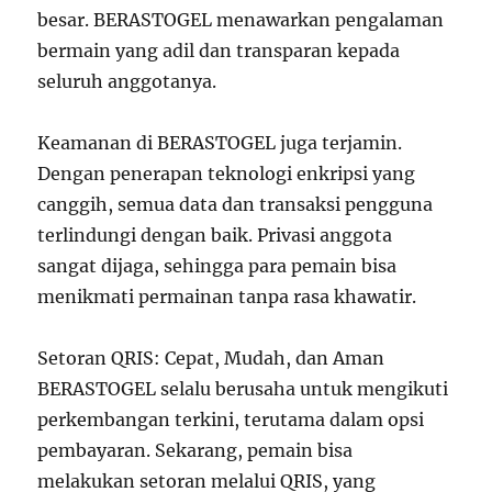
besar. BERASTOGEL menawarkan pengalaman
bermain yang adil dan transparan kepada
seluruh anggotanya.
Keamanan di BERASTOGEL juga terjamin.
Dengan penerapan teknologi enkripsi yang
canggih, semua data dan transaksi pengguna
terlindungi dengan baik. Privasi anggota
sangat dijaga, sehingga para pemain bisa
menikmati permainan tanpa rasa khawatir.
Setoran QRIS: Cepat, Mudah, dan Aman
BERASTOGEL selalu berusaha untuk mengikuti
perkembangan terkini, terutama dalam opsi
pembayaran. Sekarang, pemain bisa
melakukan setoran melalui QRIS, yang