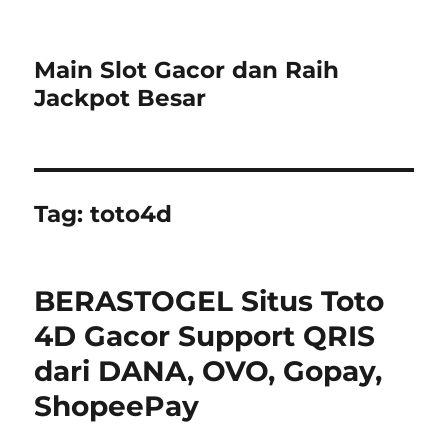
Main Slot Gacor dan Raih
Jackpot Besar
Tag:
toto4d
BERASTOGEL Situs Toto
4D Gacor Support QRIS
dari DANA, OVO, Gopay,
ShopeePay