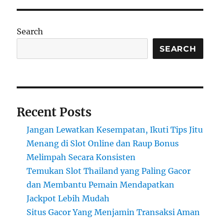
Toto
4D
Gacor
Search
Support
QRIS
SEARCH
dari
DANA,
OVO,
Gopay,
ShopeePay
Recent Posts
Jangan Lewatkan Kesempatan, Ikuti Tips Jitu
Menang di Slot Online dan Raup Bonus
Melimpah Secara Konsisten
Temukan Slot Thailand yang Paling Gacor
dan Membantu Pemain Mendapatkan
Jackpot Lebih Mudah
Situs Gacor Yang Menjamin Transaksi Aman