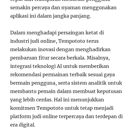
semakin percaya dan nyaman menggunakan
aplikasi ini dalam jangka panjang.
Dalam menghadapi persaingan ketat di
industri judi online, Tempototo terus
melakukan inovasi dengan menghadirkan
pembaruan fitur secara berkala. Misalnya,
integrasi teknologi AI untuk memberikan
rekomendasi permainan terbaik sesuai gaya
bermain pengguna, serta sistem analitik untuk
membantu pemain dalam membuat keputusan
yang lebih cerdas. Hal ini menunjukkan
komitmen Tempototo untuk tetap menjadi
platform judi online terpercaya dan terdepan di
era digital.