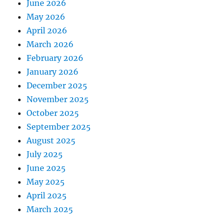
June 2026
May 2026
April 2026
March 2026
February 2026
January 2026
December 2025
November 2025
October 2025
September 2025
August 2025
July 2025
June 2025
May 2025
April 2025
March 2025