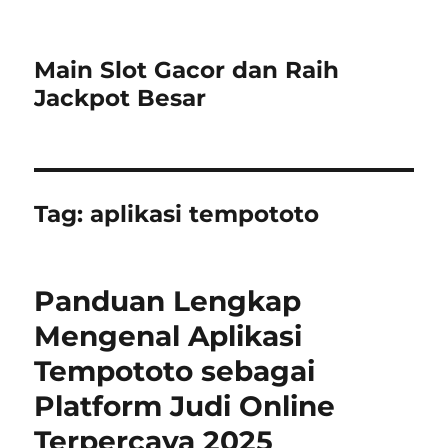
Main Slot Gacor dan Raih
Jackpot Besar
Tag:
aplikasi tempototo
Panduan Lengkap
Mengenal Aplikasi
Tempototo sebagai
Platform Judi Online
Terpercaya 2025