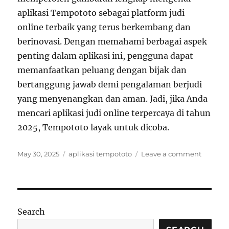
aplikasi Tempototo sebagai platform judi
online terbaik yang terus berkembang dan
berinovasi. Dengan memahami berbagai aspek
penting dalam aplikasi ini, pengguna dapat
memanfaatkan peluang dengan bijak dan
bertanggung jawab demi pengalaman berjudi
yang menyenangkan dan aman. Jadi, jika Anda
mencari aplikasi judi online terpercaya di tahun
2025, Tempototo layak untuk dicoba.
Posted
Tags
on
May 30, 2025
aplikasi tempototo
Leave a comment
on
Pandua
Lengka
Mengen
Aplikasi
Tempot
Search
sebagai
Platfor