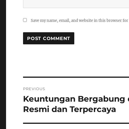
Save my name, email, and website in this browser for
Post
PREVIOUS
navigation
Keuntungan Bergabung d
Previous
post:
Resmi dan Terpercaya