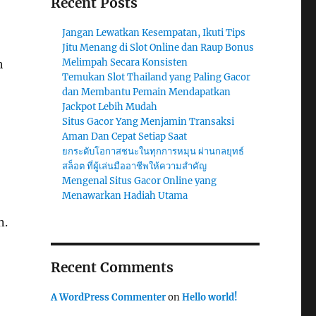
Recent Posts
Jangan Lewatkan Kesempatan, Ikuti Tips
Jitu Menang di Slot Online dan Raup Bonus
Melimpah Secara Konsisten
h
Temukan Slot Thailand yang Paling Gacor
dan Membantu Pemain Mendapatkan
Jackpot Lebih Mudah
Situs Gacor Yang Menjamin Transaksi
Aman Dan Cepat Setiap Saat
ยกระดับโอกาสชนะในทุกการหมุน ผ่านกลยุทธ์
สล็อต ที่ผู้เล่นมืออาชีพให้ความสำคัญ
Mengenal Situs Gacor Online yang
Menawarkan Hadiah Utama
n.
Recent Comments
A WordPress Commenter
on
Hello world!