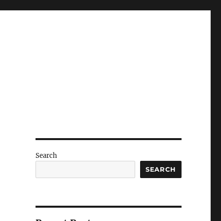
Search
SEARCH