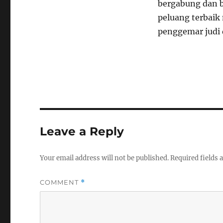
bergabung dan b
peluang terbaik 
penggemar judi d
Leave a Reply
Your email address will not be published.
Required fields
COMMENT
*