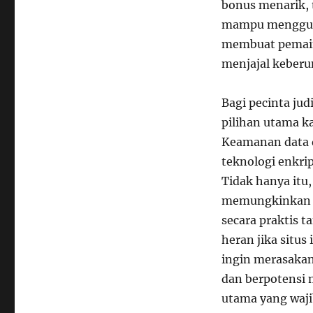
bonus menarik, t
mampu menggunca
membuat pemain
menjajal keberu
Bagi pecinta jud
pilihan utama k
Keamanan data d
teknologi enkri
Tidak hanya itu
memungkinkan p
secara praktis 
heran jika situs
ingin merasakan
dan berpotensi 
utama yang waji