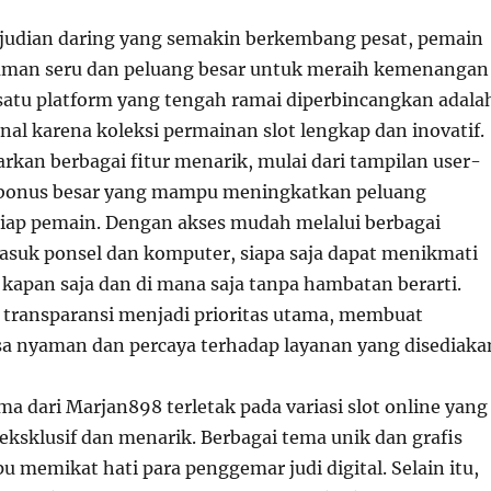
judian daring yang semakin berkembang pesat, pemain
aman seru dan peluang besar untuk meraih kemenangan
h satu platform yang tengah ramai diperbincangkan adala
al karena koleksi permainan slot lengkap dan inovatif.
rkan berbagai fitur menarik, mulai dari tampilan user-
a bonus besar yang mampu meningkatkan peluang
tiap pemain. Dengan akses mudah melalui berbagai
asuk ponsel dan komputer, siapa saja dapat menikmati
 kapan saja dan di mana saja tanpa hambatan berarti.
transparansi menjadi prioritas utama, membuat
 nyaman dan percaya terhadap layanan yang disediaka
a dari Marjan898 terletak pada variasi slot online yang
 eksklusif dan menarik. Berbagai tema unik dan grafis
emikat hati para penggemar judi digital. Selain itu,