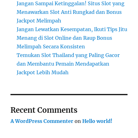
Jangan Sampai Ketinggalan! Situs Slot yang
Menawarkan Slot Anti Rungkad dan Bonus
Jackpot Melimpah
Jangan Lewatkan Kesempatan, Ikuti Tips Jitu
Menang di Slot Online dan Raup Bonus
Melimpah Secara Konsisten
Temukan Slot Thailand yang Paling Gacor
dan Membantu Pemain Mendapatkan
Jackpot Lebih Mudah
Recent Comments
A WordPress Commenter
on
Hello world!