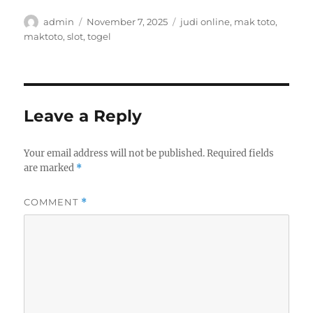
Author
Posted
Tags
admin
November 7, 2025
judi online
,
mak toto
,
on
maktoto
,
slot
,
togel
Leave a Reply
Your email address will not be published.
Required fields
are marked
*
COMMENT
*