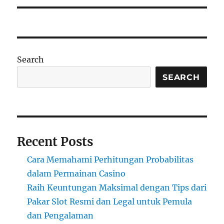
Search
SEARCH
Recent Posts
Cara Memahami Perhitungan Probabilitas
dalam Permainan Casino
Raih Keuntungan Maksimal dengan Tips dari
Pakar Slot Resmi dan Legal untuk Pemula
dan Pengalaman