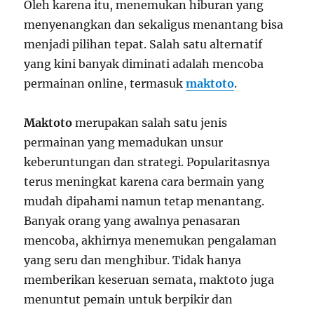
Oleh karena itu, menemukan hiburan yang
menyenangkan dan sekaligus menantang bisa
menjadi pilihan tepat. Salah satu alternatif
yang kini banyak diminati adalah mencoba
permainan online, termasuk
maktoto
.
Maktoto
merupakan salah satu jenis
permainan yang memadukan unsur
keberuntungan dan strategi. Popularitasnya
terus meningkat karena cara bermain yang
mudah dipahami namun tetap menantang.
Banyak orang yang awalnya penasaran
mencoba, akhirnya menemukan pengalaman
yang seru dan menghibur. Tidak hanya
memberikan keseruan semata, maktoto juga
menuntut pemain untuk berpikir dan