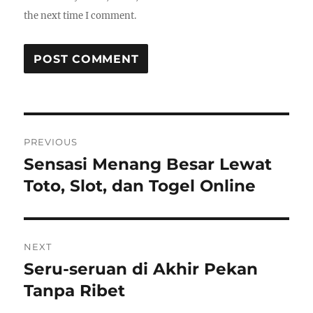
the next time I comment.
Post
PREVIOUS
navigation
Sensasi Menang Besar Lewat
Previous
post:
Toto, Slot, dan Togel Online
NEXT
Seru-seruan di Akhir Pekan
Next
post:
Tanpa Ribet