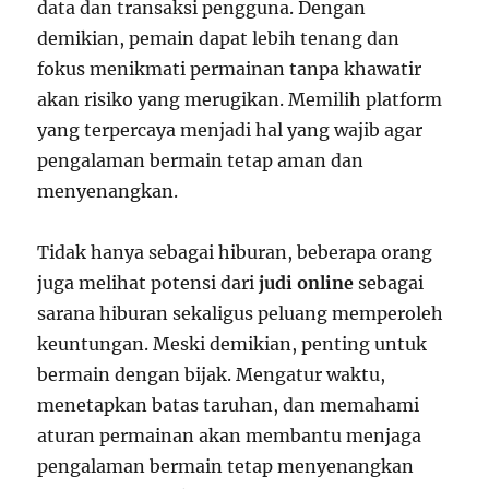
data dan transaksi pengguna. Dengan
demikian, pemain dapat lebih tenang dan
fokus menikmati permainan tanpa khawatir
akan risiko yang merugikan. Memilih platform
yang terpercaya menjadi hal yang wajib agar
pengalaman bermain tetap aman dan
menyenangkan.
Tidak hanya sebagai hiburan, beberapa orang
juga melihat potensi dari
judi online
sebagai
sarana hiburan sekaligus peluang memperoleh
keuntungan. Meski demikian, penting untuk
bermain dengan bijak. Mengatur waktu,
menetapkan batas taruhan, dan memahami
aturan permainan akan membantu menjaga
pengalaman bermain tetap menyenangkan