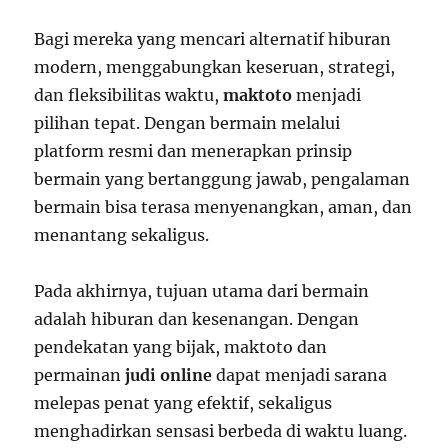
Bagi mereka yang mencari alternatif hiburan
modern, menggabungkan keseruan, strategi,
dan fleksibilitas waktu,
maktoto
menjadi
pilihan tepat. Dengan bermain melalui
platform resmi dan menerapkan prinsip
bermain yang bertanggung jawab, pengalaman
bermain bisa terasa menyenangkan, aman, dan
menantang sekaligus.
Pada akhirnya, tujuan utama dari bermain
adalah hiburan dan kesenangan. Dengan
pendekatan yang bijak, maktoto dan
permainan
judi online
dapat menjadi sarana
melepas penat yang efektif, sekaligus
menghadirkan sensasi berbeda di waktu luang.