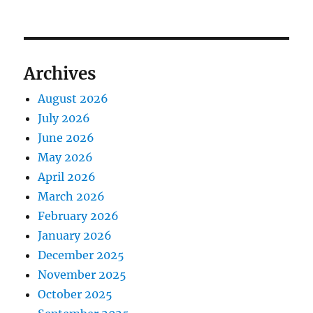
Archives
August 2026
July 2026
June 2026
May 2026
April 2026
March 2026
February 2026
January 2026
December 2025
November 2025
October 2025