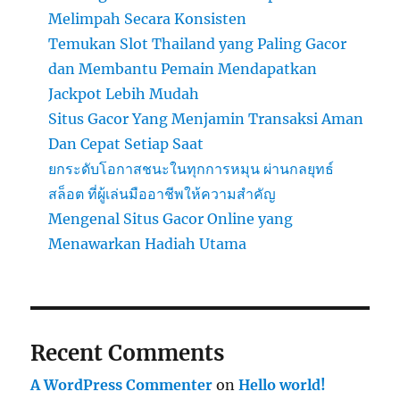
Melimpah Secara Konsisten
Temukan Slot Thailand yang Paling Gacor
dan Membantu Pemain Mendapatkan
Jackpot Lebih Mudah
Situs Gacor Yang Menjamin Transaksi Aman
Dan Cepat Setiap Saat
ยกระดับโอกาสชนะในทุกการหมุน ผ่านกลยุทธ์
สล็อต ที่ผู้เล่นมืออาชีพให้ความสำคัญ
Mengenal Situs Gacor Online yang
Menawarkan Hadiah Utama
Recent Comments
A WordPress Commenter
on
Hello world!