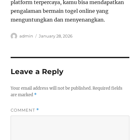
platform terpercaya, kamu bisa mendapatkan
pengalaman bermain togel online yang
menguntungkan dan menyenangkan.
Author
Posted
admin
January 28, 2026
on
Leave a Reply
Your email address will not be published.
Required fields
are marked
*
COMMENT
*