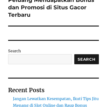
Peluang Mendapatkan Bonus
post:
dan Promosi di Situs Gacor
Terbaru
Search
SEARCH
Recent Posts
Jangan Lewatkan Kesempatan, Ikuti Tips Jitu
Menang di Slot Online dan Raup Bonus