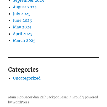
September 2025
August 2025
July 2025
June 2025
May 2025
April 2025
March 2025
Categories
Uncategorized
Main Slot Gacor dan Raih Jackpot Besar
Proudly powered
by WordPress