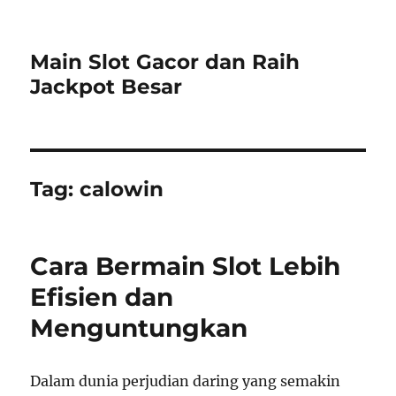
Main Slot Gacor dan Raih
Jackpot Besar
Tag:
calowin
Cara Bermain Slot Lebih
Efisien dan
Menguntungkan
Dalam dunia perjudian daring yang semakin