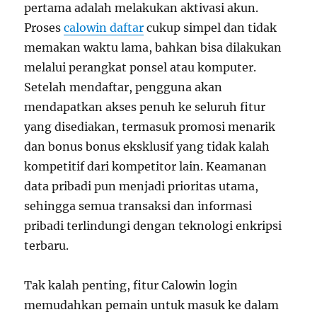
pertama adalah melakukan aktivasi akun.
Proses
calowin daftar
cukup simpel dan tidak
memakan waktu lama, bahkan bisa dilakukan
melalui perangkat ponsel atau komputer.
Setelah mendaftar, pengguna akan
mendapatkan akses penuh ke seluruh fitur
yang disediakan, termasuk promosi menarik
dan bonus bonus eksklusif yang tidak kalah
kompetitif dari kompetitor lain. Keamanan
data pribadi pun menjadi prioritas utama,
sehingga semua transaksi dan informasi
pribadi terlindungi dengan teknologi enkripsi
terbaru.
Tak kalah penting, fitur Calowin login
memudahkan pemain untuk masuk ke dalam