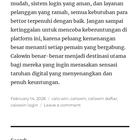
mudah, sistem login yang aman, dan layanan
pelanggan yang ramah, semua kebutuhan para
bettor terpenuhi dengan baik. Jangan sampai
ketinggalan untuk mencoba keberuntungan di
platform ini, karena peluang kemenangan
besar menanti setiap pemain yang bergabung.
Calowin benar-benar menjadi destinasi utama
bagi mereka yang ingin merasakan sensasi
taruhan digital yang menyenangkan dan
penuh keuntungan.
Posted
Tags
February 14, 2026
calo win
,
calowin
,
calowin daftar
,
on
on
calowin login
Leave a comment
Cara
Bermain
Slot
Lebih
Efisien