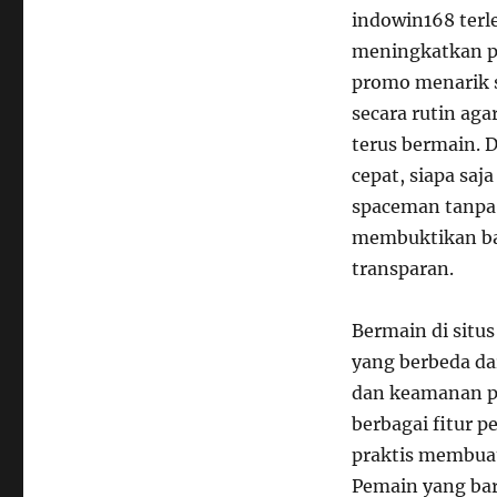
indowin168 terl
meningkatkan pe
promo menarik s
secara rutin ag
terus bermain. 
cepat, siapa saj
spaceman tanpa 
membuktikan bah
transparan.
Bermain di sit
yang berbeda d
dan keamanan p
berbagai fitur 
praktis membuat
Pemain yang ba