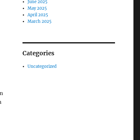
June 2025
May 2025
April 2025
March 2025
Categories
Uncategorized
an
n