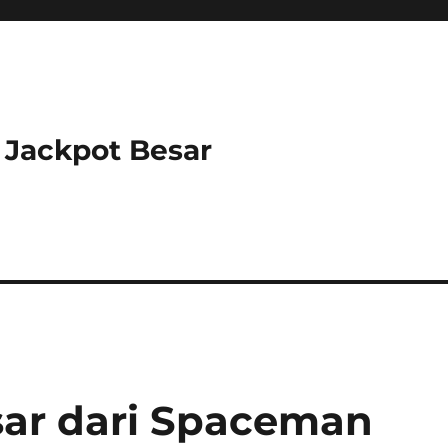
 Jackpot Besar
sar dari Spaceman