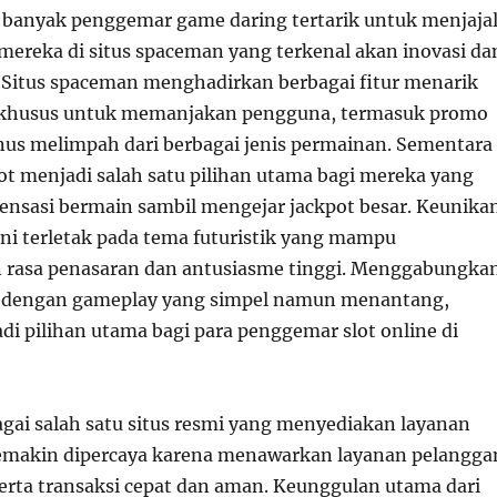
a banyak penggemar game daring tertarik untuk menjaja
ereka di situs spaceman yang terkenal akan inovasi da
. Situs spaceman menghadirkan berbagai fitur menarik
 khusus untuk memanjakan pengguna, termasuk promo
us melimpah dari berbagai jenis permainan. Sementara
lot menjadi salah satu pilihan utama bagi mereka yang
nsasi bermain sambil mengejar jackpot besar. Keunika
ini terletak pada tema futuristik yang mampu
rasa penasaran dan antusiasme tinggi. Menggabungka
 dengan gameplay yang simpel namun menantang,
i pilihan utama bagi para penggemar slot online di
gai salah satu situs resmi yang menyediakan layanan
semakin dipercaya karena menawarkan layanan pelangga
serta transaksi cepat dan aman. Keunggulan utama dari