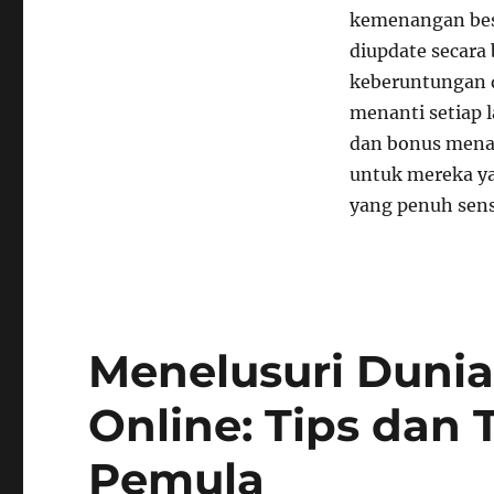
kemenangan bes
diupdate secara 
keberuntungan 
menanti setiap 
dan bonus menar
untuk mereka y
yang penuh sen
Menelusuri Dunia
Online: Tips dan
Pemula