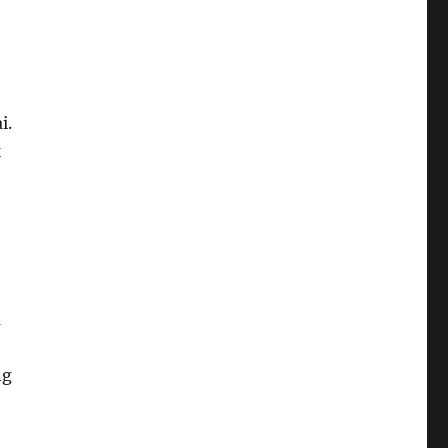
i.
k
a
ng