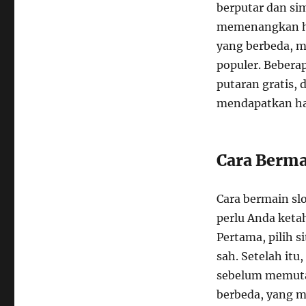
untuk
berputar dan si
Pemain
memenangkan ha
Pemula
yang berbeda, mu
populer. Bebera
putaran gratis,
mendapatkan had
Cara Berma
Cara bermain sl
perlu Anda ket
Pertama, pilih s
sah. Setelah it
sebelum memutar 
berbeda, yang 