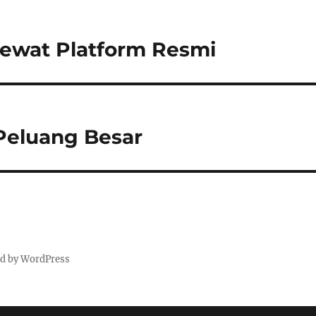
ewat Platform Resmi
Peluang Besar
ed by WordPress