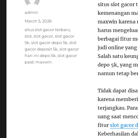
situs slot gaco
Author
admin
kemenangan maks
Posted
March 5, 2026
maxwin karena m
on
Tags
situs slot gacor terbaru
,
harus mengelua
slot
,
slot gacor
,
slot gacor
berbagai fitur m
5k
,
slot gacor depo 5k
,
slot
judi online yan
gacor deposit 5k
,
slot gacor
hari ini depo 5k
,
slot gacor
Salah satu keung
pasti maxwin
depo 5k, yang 
namun tetap ber
Tidak dapat dis
karena memberik
terjangkau. Par
uang saat menc
fitur
slot gacor 
Keberhasilan da