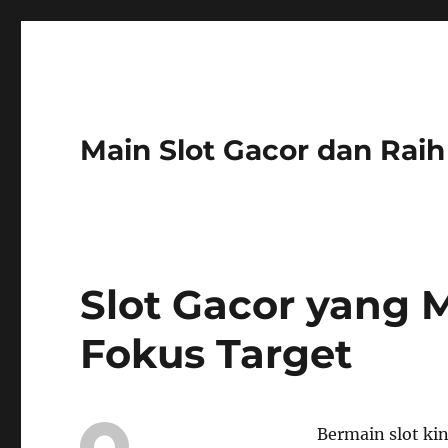
Main Slot Gacor dan Raih
Slot Gacor yang
Fokus Target
Bermain slot ki