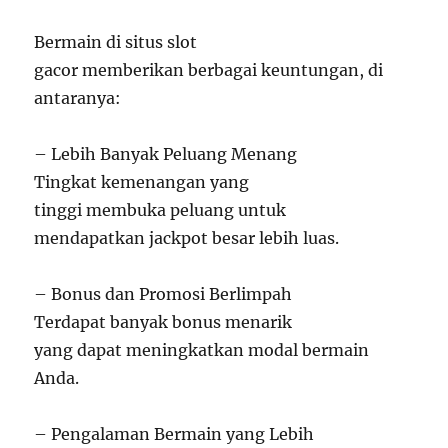
Bermain di situs slot
gacor memberikan berbagai keuntungan, di
antaranya:
– Lebih Banyak Peluang Menang
Tingkat kemenangan yang
tinggi membuka peluang untuk
mendapatkan jackpot besar lebih luas.
– Bonus dan Promosi Berlimpah
Terdapat banyak bonus menarik
yang dapat meningkatkan modal bermain
Anda.
– Pengalaman Bermain yang Lebih