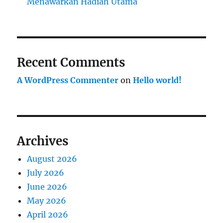
Menawarkan Hadiah Utama
Recent Comments
A WordPress Commenter
on
Hello world!
Archives
August 2026
July 2026
June 2026
May 2026
April 2026