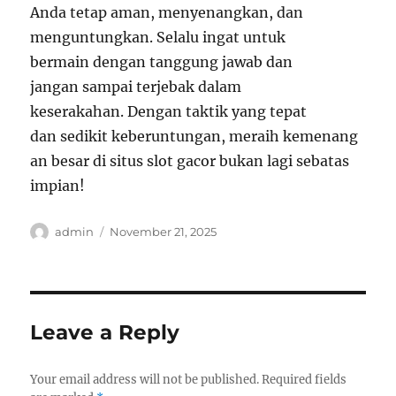
Anda tetap aman, menyenangkan, dan
menguntungkan. Selalu ingat untuk
bermain dengan tanggung jawab dan
jangan sampai terjebak dalam
keserakahan. Dengan taktik yang tepat
dan sedikit keberuntungan, meraih kemenang
an besar di situs slot gacor bukan lagi sebatas
impian!
Author
Posted
admin
November 21, 2025
on
Leave a Reply
Your email address will not be published.
Required fields