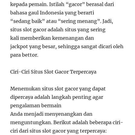
kepada pemain. Istilah “gacor” berasal dari
bahasa gaul Indonesia yang berarti
“sedang baik” atau “sering menang”. Jadi,
situs slot gacor adalah situs yang sering
kali memberikan kemenangan dan
jackpot yang besar, sehingga sangat dicari oleh
para bettor.
Ciri-Ciri Situs Slot Gacor Terpercaya
Menemukan situs slot gacor yang dapat
dipercaya adalah langkah penting agar
pengalaman bermain
Anda menjadi menyenangkan dan
menguntungkan. Berikut adalah beberapa ciri-
ciri dari situs slot gacor yang terpercaya: