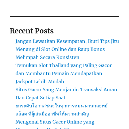
Recent Posts
Jangan Lewatkan Kesempatan, Ikuti Tips Jitu
Menang di Slot Online dan Raup Bonus
Melimpah Secara Konsisten
Temukan Slot Thailand yang Paling Gacor
dan Membantu Pemain Mendapatkan
Jackpot Lebih Mudah
Situs Gacor Yang Menjamin Transaksi Aman
Dan Cepat Setiap Saat
ยกระดับโอกาสชนะในทุกการหมุน ผ่านกลยุทธ์
สล็อต ที่ผู้เล่นมืออาชีพให้ความสำคัญ
Mengenal Situs Gacor Online yang