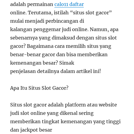
adalah permainan
calo11 daftar
online. Terutama, istilah “situs slot gacor”
mulai menjadi perbincangan di
kalangan penggemar judi online. Namun, apa
sebenarnya yang dimaksud dengan situs slot
gacor? Bagaimana cara memilih situs yang
benar-benar gacor dan bisa memberikan
kemenangan besar? Simak
penjelasan detailnya dalam artikel ini!
Apa Itu Situs Slot Gacor?
Situs slot gacor adalah platform atau website
judi slot online yang dikenal sering
memberikan tingkat kemenangan yang tinggi
dan jackpot besar