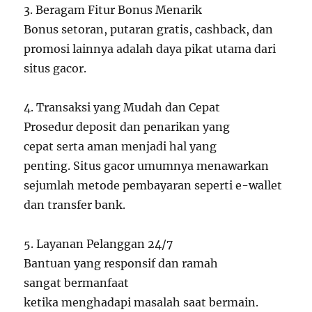
3. Beragam Fitur Bonus Menarik
Bonus setoran, putaran gratis, cashback, dan
promosi lainnya adalah daya pikat utama dari
situs gacor.
4. Transaksi yang Mudah dan Cepat
Prosedur deposit dan penarikan yang
cepat serta aman menjadi hal yang
penting. Situs gacor umumnya menawarkan
sejumlah metode pembayaran seperti e-wallet
dan transfer bank.
5. Layanan Pelanggan 24/7
Bantuan yang responsif dan ramah
sangat bermanfaat
ketika menghadapi masalah saat bermain.