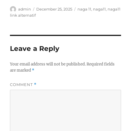
Author
Posted
Tags
admin
December 25, 2025
naga 11
,
naga11
,
naga11
on
link alternatif
Leave a Reply
Your email address will not be published.
Required fields
are marked
*
COMMENT
*