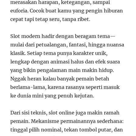
merasakan harapan, ketegangan, sampai
euforia. Cocok buat kamu yang pengin hiburan
cepat tapi tetap seru, tanpa ribet.
Slot modern hadir dengan beragam tema—
mulai dari petualangan, fantasi, hingga nuansa
klasik. Setiap tema punya karakter unik,
lengkap dengan animasi halus dan efek suara
yang bikin pengalaman main makin hidup.
Nggak heran kalau banyak pemain betah
berlama-lama, karena rasanya seperti masuk
ke dunia mini yang penuh kejutan.
Dari sisi teknis, slot online juga makin ramah
pemain. Mekanisme permainannya sederhana:
tinggal pilih nominal, tekan tombol putar, dan