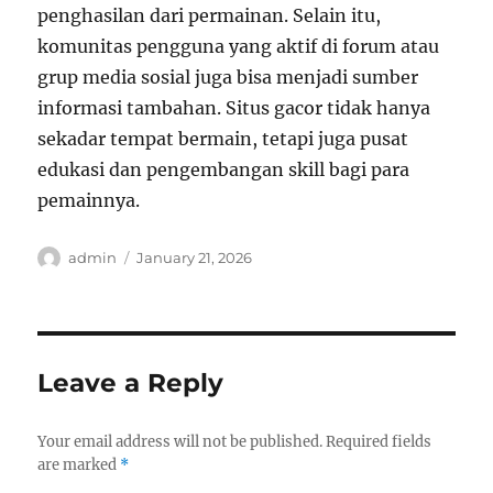
penghasilan dari permainan. Selain itu,
komunitas pengguna yang aktif di forum atau
grup media sosial juga bisa menjadi sumber
informasi tambahan. Situs gacor tidak hanya
sekadar tempat bermain, tetapi juga pusat
edukasi dan pengembangan skill bagi para
pemainnya.
Author
Posted
admin
January 21, 2026
on
Leave a Reply
Your email address will not be published.
Required fields
are marked
*