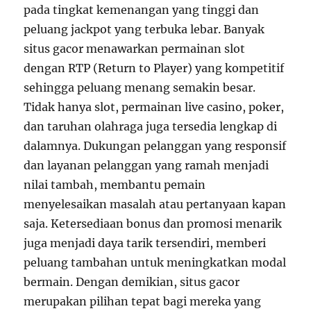
pada tingkat kemenangan yang tinggi dan
peluang jackpot yang terbuka lebar. Banyak
situs gacor menawarkan permainan slot
dengan RTP (Return to Player) yang kompetitif
sehingga peluang menang semakin besar.
Tidak hanya slot, permainan live casino, poker,
dan taruhan olahraga juga tersedia lengkap di
dalamnya. Dukungan pelanggan yang responsif
dan layanan pelanggan yang ramah menjadi
nilai tambah, membantu pemain
menyelesaikan masalah atau pertanyaan kapan
saja. Ketersediaan bonus dan promosi menarik
juga menjadi daya tarik tersendiri, memberi
peluang tambahan untuk meningkatkan modal
bermain. Dengan demikian, situs gacor
merupakan pilihan tepat bagi mereka yang