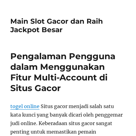
Main Slot Gacor dan Raih
Jackpot Besar
Pengalaman Pengguna
dalam Menggunakan
Fitur Multi-Account di
Situs Gacor
togel online
Situs gacor menjadi salah satu
kata kunci yang banyak dicari oleh penggemar
judi online. Keberadaan situs gacor sangat
penting untuk memastikan pemain