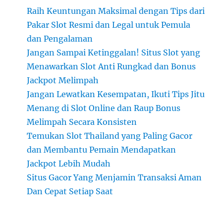
Raih Keuntungan Maksimal dengan Tips dari
Pakar Slot Resmi dan Legal untuk Pemula
dan Pengalaman
Jangan Sampai Ketinggalan! Situs Slot yang
Menawarkan Slot Anti Rungkad dan Bonus
Jackpot Melimpah
Jangan Lewatkan Kesempatan, Ikuti Tips Jitu
Menang di Slot Online dan Raup Bonus
Melimpah Secara Konsisten
Temukan Slot Thailand yang Paling Gacor
dan Membantu Pemain Mendapatkan
Jackpot Lebih Mudah
Situs Gacor Yang Menjamin Transaksi Aman
Dan Cepat Setiap Saat