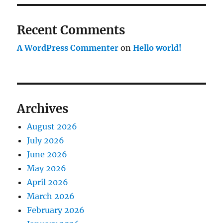
Recent Comments
A WordPress Commenter
on
Hello world!
Archives
August 2026
July 2026
June 2026
May 2026
April 2026
March 2026
February 2026