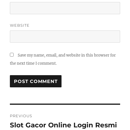
WEBSITE
Save my name, email, and website in this browser for
the next time I comment.
Post
PREVIOUS
navigation
Slot Gacor Online Login Resmi
Previous