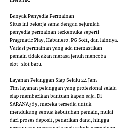
menarik.
Banyak Penyedia Permainan
Situs ini bekerja sama dengan sejumlah
penyedia permainan terkemuka seperti
Pragmatic Play, Habanero, PG Soft, dan lainnya.
Variasi permainan yang ada memastikan
pemain tidak akan merasa jenuh mencoba
slot-slot baru.
Layanan Pelanggan Siap Selalu 24 Jam
Tim layanan pelanggan yang profesional selalu
siap memberikan bantuan kapan saja. Di
SARANA365, mereka tersedia untuk
mendukung semua kebutuhan pemain, mulai
dari proses deposit, penarikan dana, hingga