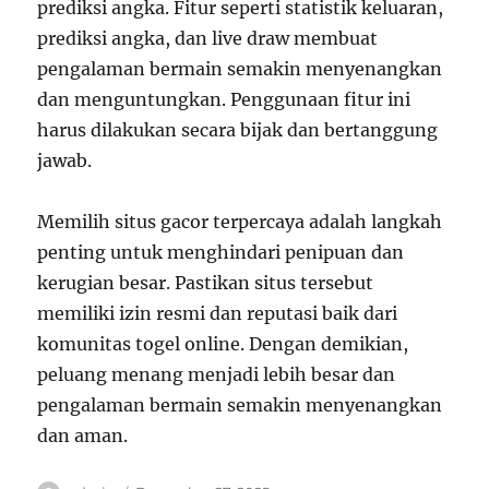
prediksi angka. Fitur seperti statistik keluaran,
prediksi angka, dan live draw membuat
pengalaman bermain semakin menyenangkan
dan menguntungkan. Penggunaan fitur ini
harus dilakukan secara bijak dan bertanggung
jawab.
Memilih situs gacor terpercaya adalah langkah
penting untuk menghindari penipuan dan
kerugian besar. Pastikan situs tersebut
memiliki izin resmi dan reputasi baik dari
komunitas togel online. Dengan demikian,
peluang menang menjadi lebih besar dan
pengalaman bermain semakin menyenangkan
dan aman.