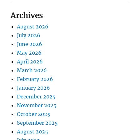
Archives
August 2026
July 2026
June 2026
May 2026
April 2026
March 2026
February 2026
January 2026
December 2025
November 2025
October 2025
September 2025
August 2025