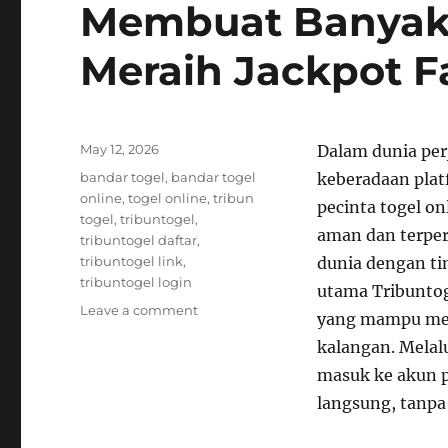
Membuat Banyak
Meraih Jackpot F
Posted
May 12, 2026
Dalam dunia per
on
Tags
bandar togel
,
bandar togel
keberadaan platf
online
,
togel online
,
tribun
pecinta togel o
togel
,
tribuntogel
,
aman dan terper
tribuntogel daftar
,
tribuntogel link
,
dunia dengan t
tribuntogel login
utama Tribuntog
on
Leave a comment
yang mampu mena
Bongkar
kalangan. Melal
Pola
Bandar
masuk ke akun p
Togel
langsung, tanpa
yang
Membuat