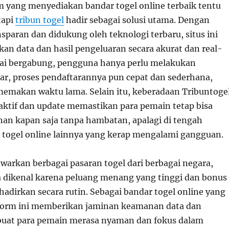
m yang menyediakan bandar togel online terbaik tentu
tapi
tribun togel
hadir sebagai solusi utama. Dengan
sparan dan didukung oleh teknologi terbaru, situs ini
n data dan hasil pengeluaran secara akurat dan real-
ai bergabung, pengguna hanya perlu melakukan
tar, proses pendaftarannya pun cepat dan sederhana,
memakan waktu lama. Selain itu, keberadaan Tribuntoge
 aktif dan update memastikan para pemain tetap bisa
an kapan saja tanpa hambatan, apalagi di tengah
s togel online lainnya yang kerap mengalami gangguan.
arkan berbagai pasaran togel dari berbagai negara,
a dikenal karena peluang menang yang tinggi dan bonus
adirkan secara rutin. Sebagai bandar togel online yang
tform ini memberikan jaminan keamanan data dan
buat para pemain merasa nyaman dan fokus dalam