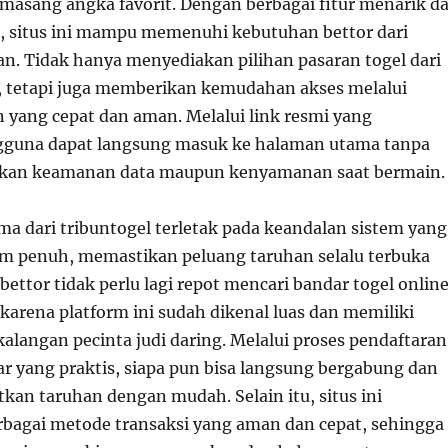
masang angka favorit. Dengan berbagai fitur menarik d
, situs ini mampu memenuhi kebutuhan bettor dari
an. Tidak hanya menyediakan pilihan pasaran togel dari
, tetapi juga memberikan kemudahan akses melalui
n yang cepat dan aman. Melalui link resmi yang
ngguna dapat langsung masuk ke halaman utama tanpa
 akan keamanan data maupun kenyamanan saat bermain.
a dari tribuntogel terletak pada keandalan sistem yang
 jam penuh, memastikan peluang taruhan selalu terbuka
 bettor tidak perlu lagi repot mencari bandar togel onlin
karena platform ini sudah dikenal luas dan memiliki
 kalangan pecinta judi daring. Melalui proses pendaftaran
ar yang praktis, siapa pun bisa langsung bergabung dan
an taruhan dengan mudah. Selain itu, situs ini
agai metode transaksi yang aman dan cepat, sehingga