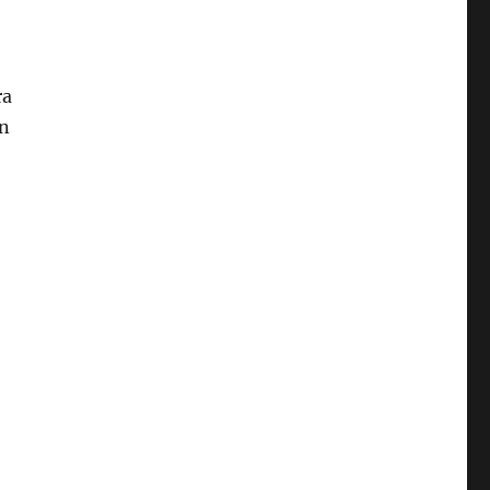
ra
an