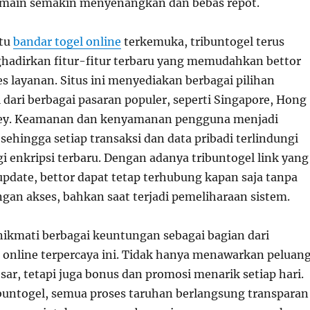
main semakin menyenangkan dan bebas repot.
atu
bandar togel online
terkemuka, tribuntogel terus
hadirkan fitur-fitur terbaru yang memudahkan bettor
 layanan. Situs ini menyediakan berbagai pilihan
 dari berbagai pasaran populer, seperti Singapore, Hong
ey. Keamanan dan kenyamanan pengguna menjadi
 sehingga setiap transaksi dan data pribadi terlindungi
i enkripsi terbaru. Dengan adanya tribuntogel link yang
 update, bettor dapat tetap terhubung kapan saja tanpa
ngan akses, bahkan saat terjadi pemeliharaan sistem.
ikmati berbagai keuntungan sebagai bagian dari
 online terpercaya ini. Tidak hanya menawarkan peluan
ar, tetapi juga bonus dan promosi menarik setiap hari.
ribuntogel, semua proses taruhan berlangsung transparan