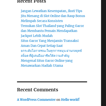
Recent Posts
Jangan Lewatkan Kesempatan, Ikuti Tips
Jitu Menang di Slot Online dan Raup Bonus
Melimpah Secara Konsisten
Temukan Slot Thailand yang Paling Gacor
dan Membantu Pemain Mendapatkan
Jackpot Lebih Mudah
Situs Gacor Yang Menjamin Transaksi
Aman Dan Cepat Setiap Saat
ยกระดับโอกาสชนะในทุกการหมุน ผ่านกลยุทธ์
สล็อต ที่ผู้เล่นมืออาชีพให้ความสำคัญ
Mengenal Situs Gacor Online yang
Menawarkan Hadiah Utama
Recent Comments
A WordPress Commenter
on
Hello world!