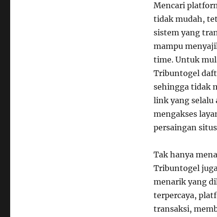
Banyak
Mencari platfor
Pemain
tidak mudah, te
Sukses
sistem yang tran
Meraih
Jackpot
mampu menyajika
Fantastis
time. Untuk mul
Tribuntogel daf
sehingga tidak 
link yang selalu
mengakses layan
persaingan situ
Tak hanya menaw
Tribuntogel jug
menarik yang dih
terpercaya, pla
transaksi, mem