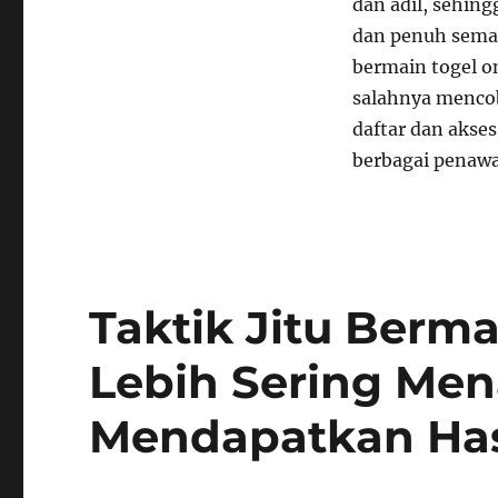
dan adil, sehi
dan penuh sema
bermain togel o
salahnya mencob
daftar dan akses
berbagai penawa
Taktik Jitu Berma
Lebih Sering Me
Mendapatkan Has