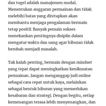
dan togel adalah manajemen modal.
Menentukan anggaran permainan dan tidak
melebihi batas yang ditetapkan akan
membantu menjaga pengalaman bermain
tetap positif. Banyak pemain sukses
menekankan pentingnya disiplin dalam
mengatur waktu dan uang agar hiburan tidak
berubah menjadi masalah.
Tak kalah penting, bermain dengan mindset
yang tepat dapat meningkatkan kenikmatan
permainan. Jangan menganggap judi online
sebagai cara cepat untuk kaya, melainkan
sebagai bentuk hiburan yang memerlukan
kesabaran dan strategi. Dengan begitu, setiap
kemenangan terasa lebih menyenangkan, dan