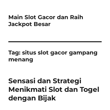
Main Slot Gacor dan Raih
Jackpot Besar
Tag:
situs slot gacor gampang
menang
Sensasi dan Strategi
Menikmati Slot dan Togel
dengan Bijak