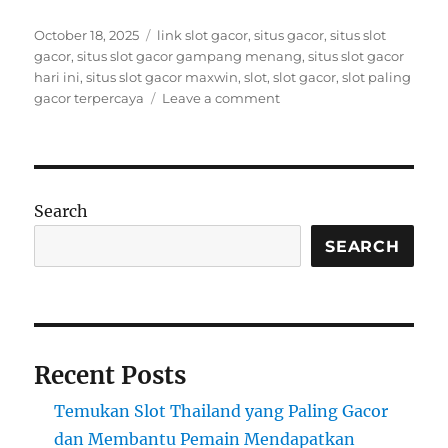
Posted
Tags
October 18, 2025
link slot gacor
,
situs gacor
,
situs slot
on
gacor
,
situs slot gacor gampang menang
,
situs slot gacor
hari ini
,
situs slot gacor maxwin
,
slot
,
slot gacor
,
slot paling
on
gacor terpercaya
Leave a comment
Sensasi
dan
Strategi
Menikmati
Slot
Search
dan
Togel
SEARCH
dengan
Bijak
Recent Posts
Temukan Slot Thailand yang Paling Gacor
dan Membantu Pemain Mendapatkan