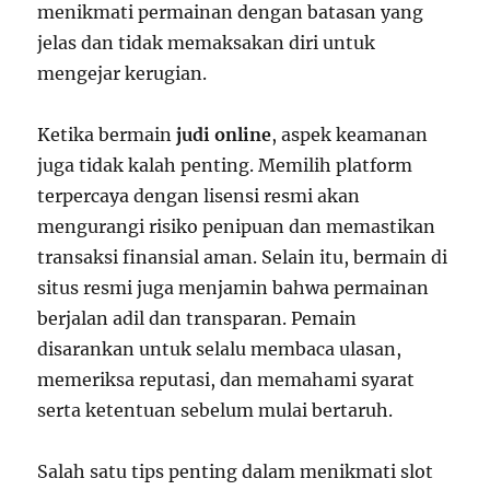
menikmati permainan dengan batasan yang
jelas dan tidak memaksakan diri untuk
mengejar kerugian.
Ketika bermain
judi online
, aspek keamanan
juga tidak kalah penting. Memilih platform
terpercaya dengan lisensi resmi akan
mengurangi risiko penipuan dan memastikan
transaksi finansial aman. Selain itu, bermain di
situs resmi juga menjamin bahwa permainan
berjalan adil dan transparan. Pemain
disarankan untuk selalu membaca ulasan,
memeriksa reputasi, dan memahami syarat
serta ketentuan sebelum mulai bertaruh.
Salah satu tips penting dalam menikmati slot