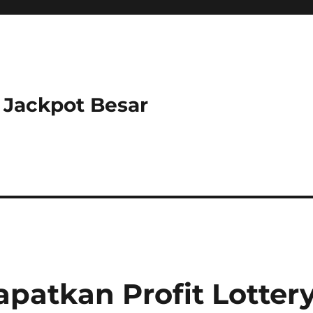
 Jackpot Besar
patkan Profit Lotter