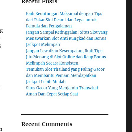
Recent Posts
Raih Keuntungan Maksimal dengan Tips
dari Pakar Slot Resmi dan Legal untuk
Pemula dan Pengalaman
ng
Jangan Sampai Ketinggalan! Situs Slot yang
n
Menawarkan Slot Anti Rungkad dan Bonus
Jackpot Melimpah
i
Jangan Lewatkan Kesempatan, Ikuti Tips
Jitu Menang di Slot Online dan Raup Bonus
Melimpah Secara Konsisten
Temukan Slot Thailand yang Paling Gacor
dan Membantu Pemain Mendapatkan
Jackpot Lebih Mudah
r
Situs Gacor Yang Menjamin Transaksi
Aman Dan Cepat Setiap Saat
Recent Comments
m