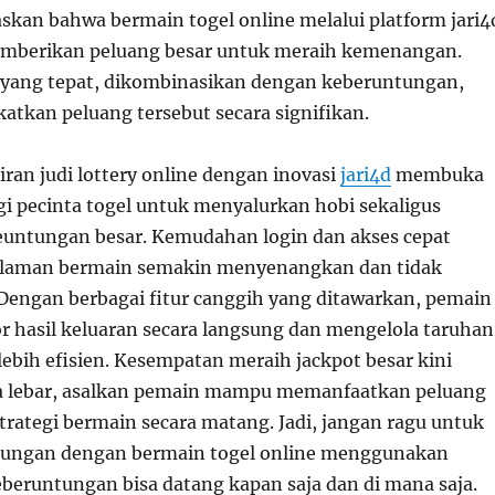
kan bahwa bermain togel online melalui platform jari4
mberikan peluang besar untuk meraih kemenangan.
 yang tepat, dikombinasikan dengan keberuntungan,
kan peluang tersebut secara signifikan.
ran judi lottery online dengan inovasi
jari4d
membuka
gi pecinta togel untuk menyalurkan hobi sekaligus
untungan besar. Kemudahan login dan akses cepat
aman bermain semakin menyenangkan dan tidak
ngan berbagai fitur canggih yang ditawarkan, pemain
 hasil keluaran secara langsung dan mengelola taruhan
ebih efisien. Kesempatan meraih jackpot besar kini
a lebar, asalkan pemain mampu memanfaatkan peluang
trategi bermain secara matang. Jadi, jangan ragu untuk
ungan dengan bermain togel online menggunakan
eberuntungan bisa datang kapan saja dan di mana saja.