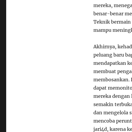
mereka, menegas
benar-benar me
Teknik bermain
mampu meningkat
Akhirnya, kehadi
peluang baru ba
mendapatkan ke
membuat pengal
membosankan. De
dapat memonitor
mereka dengan l
semakin terbuk
dan mengelola s
mencoba perunt
jari4d, karena k