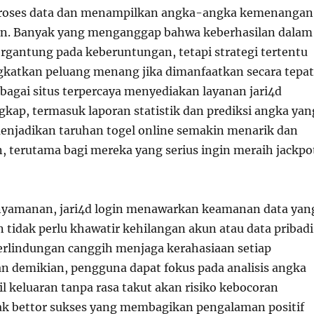
oses data dan menampilkan angka-angka kemenangan
ran. Banyak yang menganggap bahwa keberhasilan dalam
ergantung pada keberuntungan, tetapi strategi tertentu
gkatkan peluang menang jika dimanfaatkan secara tepat
bagai situs terpercaya menyediakan layanan jari4d
gkap, termasuk laporan statistik dan prediksi angka yan
 menjadikan taruhan togel online semakin menarik dan
terutama bagi mereka yang serius ingin meraih jackpo
nyamanan, jari4d login menawarkan keamanan data yan
 tidak perlu khawatir kehilangan akun atau data pribadi
erlindungan canggih menjaga kerahasiaan setiap
an demikian, pengguna dapat fokus pada analisis angka
il keluaran tanpa rasa takut akan risiko kebocoran
ak bettor sukses yang membagikan pengalaman positif