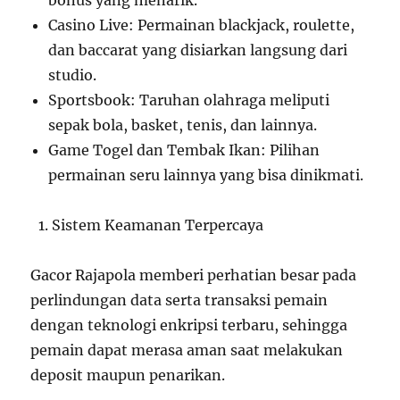
bonus yang menarik.
Casino Live: Permainan blackjack, roulette,
dan baccarat yang disiarkan langsung dari
studio.
Sportsbook: Taruhan olahraga meliputi
sepak bola, basket, tenis, dan lainnya.
Game Togel dan Tembak Ikan: Pilihan
permainan seru lainnya yang bisa dinikmati.
Sistem Keamanan Terpercaya
Gacor Rajapola memberi perhatian besar pada
perlindungan data serta transaksi pemain
dengan teknologi enkripsi terbaru, sehingga
pemain dapat merasa aman saat melakukan
deposit maupun penarikan.