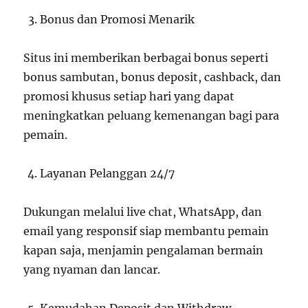
Bonus dan Promosi Menarik
Situs ini memberikan berbagai bonus seperti
bonus sambutan, bonus deposit, cashback, dan
promosi khusus setiap hari yang dapat
meningkatkan peluang kemenangan bagi para
pemain.
Layanan Pelanggan 24/7
Dukungan melalui live chat, WhatsApp, dan
email yang responsif siap membantu pemain
kapan saja, menjamin pengalaman bermain
yang nyaman dan lancar.