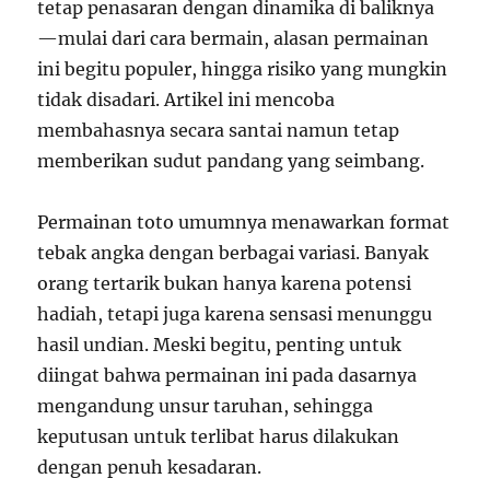
tetap penasaran dengan dinamika di baliknya
—mulai dari cara bermain, alasan permainan
ini begitu populer, hingga risiko yang mungkin
tidak disadari. Artikel ini mencoba
membahasnya secara santai namun tetap
memberikan sudut pandang yang seimbang.
Permainan toto umumnya menawarkan format
tebak angka dengan berbagai variasi. Banyak
orang tertarik bukan hanya karena potensi
hadiah, tetapi juga karena sensasi menunggu
hasil undian. Meski begitu, penting untuk
diingat bahwa permainan ini pada dasarnya
mengandung unsur taruhan, sehingga
keputusan untuk terlibat harus dilakukan
dengan penuh kesadaran.