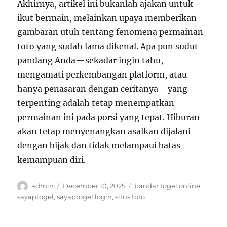
Akhirnya, artikel ini bukanlah ajakan untuk
ikut bermain, melainkan upaya memberikan
gambaran utuh tentang fenomena permainan
toto yang sudah lama dikenal. Apa pun sudut
pandang Anda—sekadar ingin tahu,
mengamati perkembangan platform, atau
hanya penasaran dengan ceritanya—yang
terpenting adalah tetap menempatkan
permainan ini pada porsi yang tepat. Hiburan
akan tetap menyenangkan asalkan dijalani
dengan bijak dan tidak melampaui batas
kemampuan diri.
Author
Posted
Tags
admin
December 10, 2025
bandar togel online
,
on
sayaptogel
,
sayaptogel login
,
situs toto