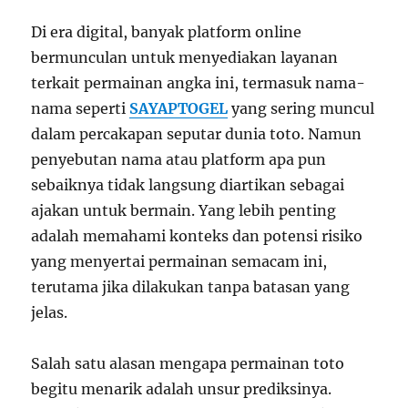
Di era digital, banyak platform online
bermunculan untuk menyediakan layanan
terkait permainan angka ini, termasuk nama-
nama seperti
SAYAPTOGEL
yang sering muncul
dalam percakapan seputar dunia toto. Namun
penyebutan nama atau platform apa pun
sebaiknya tidak langsung diartikan sebagai
ajakan untuk bermain. Yang lebih penting
adalah memahami konteks dan potensi risiko
yang menyertai permainan semacam ini,
terutama jika dilakukan tanpa batasan yang
jelas.
Salah satu alasan mengapa permainan toto
begitu menarik adalah unsur prediksinya.