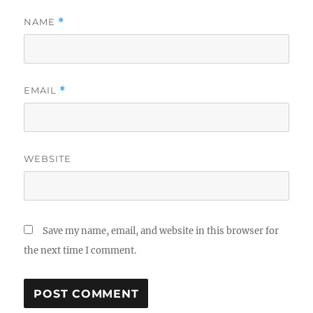
NAME
*
EMAIL
*
WEBSITE
Save my name, email, and website in this browser for
the next time I comment.