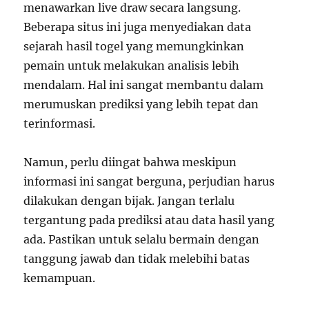
menawarkan live draw secara langsung.
Beberapa situs ini juga menyediakan data
sejarah hasil togel yang memungkinkan
pemain untuk melakukan analisis lebih
mendalam. Hal ini sangat membantu dalam
merumuskan prediksi yang lebih tepat dan
terinformasi.
Namun, perlu diingat bahwa meskipun
informasi ini sangat berguna, perjudian harus
dilakukan dengan bijak. Jangan terlalu
tergantung pada prediksi atau data hasil yang
ada. Pastikan untuk selalu bermain dengan
tanggung jawab dan tidak melebihi batas
kemampuan.