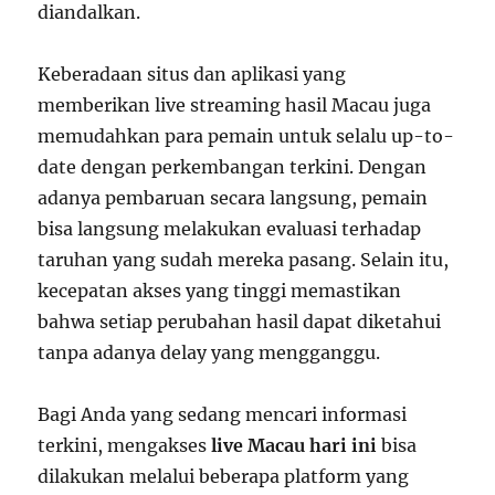
diandalkan.
Keberadaan situs dan aplikasi yang
memberikan live streaming hasil Macau juga
memudahkan para pemain untuk selalu up-to-
date dengan perkembangan terkini. Dengan
adanya pembaruan secara langsung, pemain
bisa langsung melakukan evaluasi terhadap
taruhan yang sudah mereka pasang. Selain itu,
kecepatan akses yang tinggi memastikan
bahwa setiap perubahan hasil dapat diketahui
tanpa adanya delay yang mengganggu.
Bagi Anda yang sedang mencari informasi
terkini, mengakses
live Macau hari ini
bisa
dilakukan melalui beberapa platform yang