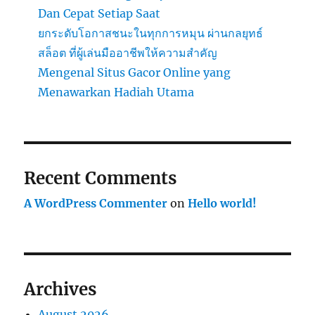
Dan Cepat Setiap Saat
ยกระดับโอกาสชนะในทุกการหมุน ผ่านกลยุทธ์
สล็อต ที่ผู้เล่นมืออาชีพให้ความสำคัญ
Mengenal Situs Gacor Online yang
Menawarkan Hadiah Utama
Recent Comments
A WordPress Commenter
on
Hello world!
Archives
August 2026