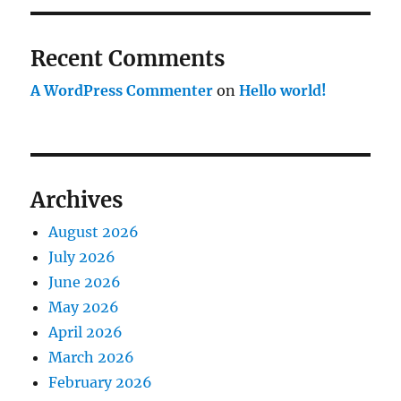
Recent Comments
A WordPress Commenter
on
Hello world!
Archives
August 2026
July 2026
June 2026
May 2026
April 2026
March 2026
February 2026