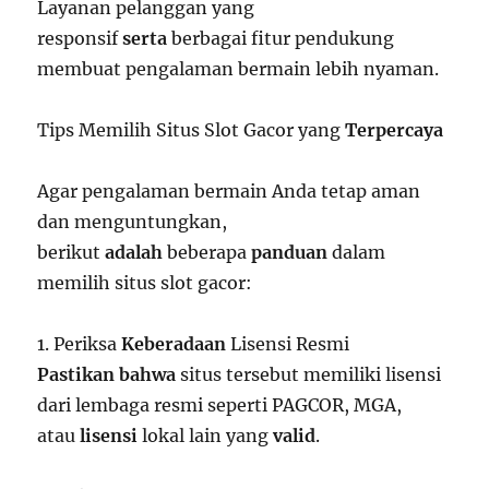
Layanan pelanggan yang
responsif
serta
berbagai fitur pendukung
membuat pengalaman bermain lebih nyaman.
Tips Memilih Situs Slot Gacor yang
Terpercaya
Agar pengalaman bermain Anda tetap aman
dan menguntungkan,
berikut
adalah
beberapa
panduan
dalam
memilih situs slot gacor:
1. Periksa
Keberadaan
Lisensi Resmi
Pastikan bahwa
situs tersebut memiliki lisensi
dari lembaga resmi seperti PAGCOR, MGA,
atau
lisensi
lokal lain yang
valid
.