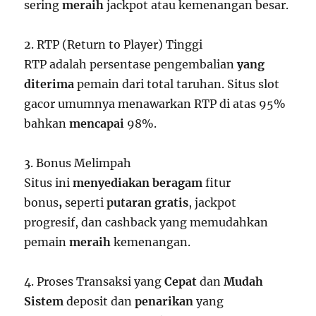
sering
meraih
jackpot atau kemenangan besar.
2. RTP (Return to Player) Tinggi
RTP adalah persentase pengembalian
yang
diterima
pemain dari total taruhan. Situs slot
gacor umumnya menawarkan RTP di atas 95%
bahkan
mencapai
98%.
3. Bonus Melimpah
Situs ini
menyediakan beragam
fitur
bonus
,
seperti
putaran gratis
, jackpot
progresif, dan cashback yang memudahkan
pemain
meraih
kemenangan.
4. Proses Transaksi yang
Cepat
dan
Mudah
Sistem
deposit dan
penarikan
yang