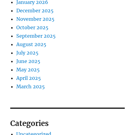
January 2026
December 2025
November 2025
October 2025
September 2025
August 2025
July 2025
June 2025
May 2025
April 2025
March 2025
Categories
Uncategorized