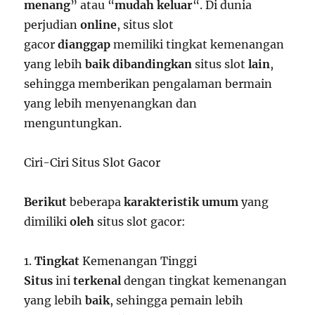
menang
” atau “
mudah keluar
“. Di dunia
perjudian
online
, situs slot
gacor
dianggap
memiliki tingkat kemenangan
yang lebih
baik dibandingkan
situs slot
lain
,
sehingga memberikan pengalaman bermain
yang lebih menyenangkan dan
menguntungkan.
Ciri-Ciri Situs Slot Gacor
Berikut
beberapa
karakteristik umum
yang
dimiliki
oleh
situs slot gacor:
1.
Tingkat
Kemenangan Tinggi
Situs
ini
terkenal
dengan tingkat kemenangan
yang lebih
baik
, sehingga pemain lebih