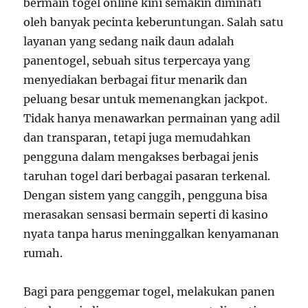
bermain togel online kini semakin diminati
oleh banyak pecinta keberuntungan. Salah satu
layanan yang sedang naik daun adalah
panentogel, sebuah situs terpercaya yang
menyediakan berbagai fitur menarik dan
peluang besar untuk memenangkan jackpot.
Tidak hanya menawarkan permainan yang adil
dan transparan, tetapi juga memudahkan
pengguna dalam mengakses berbagai jenis
taruhan togel dari berbagai pasaran terkenal.
Dengan sistem yang canggih, pengguna bisa
merasakan sensasi bermain seperti di kasino
nyata tanpa harus meninggalkan kenyamanan
rumah.
Bagi para penggemar togel, melakukan panen