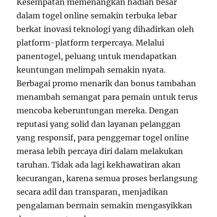
Kesempatan memenangkan hadiah besar
dalam togel online semakin terbuka lebar
berkat inovasi teknologi yang dihadirkan oleh
platform-platform terpercaya. Melalui
panentogel, peluang untuk mendapatkan
keuntungan melimpah semakin nyata.
Berbagai promo menarik dan bonus tambahan
menambah semangat para pemain untuk terus
mencoba keberuntungan mereka. Dengan
reputasi yang solid dan layanan pelanggan
yang responsif, para penggemar togel online
merasa lebih percaya diri dalam melakukan
taruhan. Tidak ada lagi kekhawatiran akan
kecurangan, karena semua proses berlangsung
secara adil dan transparan, menjadikan
pengalaman bermain semakin mengasyikkan