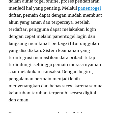
dalam dunia togel online, proses pendaftaran
menjadi hal yang penting. Melalui
panentogel
daftar, pemain dapat dengan mudah membuat
akun yang aman dan terpercaya. Setelah
terdaftar, pengguna dapat melakukan login
dengan cepat melalui panentogel login dan
langsung menikmati berbagai fitur unggulan
yang disediakan. Sistem keamanan yang
terintegrasi memastikan data pribadi tetap
terlindungi, sehingga pemain merasa nyaman
saat melakukan transaksi. Dengan begitu,
pengalaman bermain menjadi lebih
menyenangkan dan bebas stres, karena semua
kebutuhan taruhan terpenuhi secara digital
dan aman.