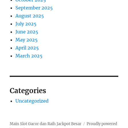
September 2025
August 2025
July 2025
June 2025
May 2025
April 2025
March 2025
Categories
Uncategorized
Main Slot Gacor dan Raih Jackpot Besar
Proudly powered