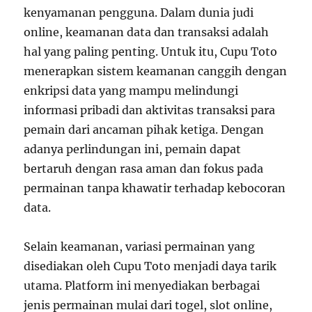
kenyamanan pengguna. Dalam dunia judi
online, keamanan data dan transaksi adalah
hal yang paling penting. Untuk itu, Cupu Toto
menerapkan sistem keamanan canggih dengan
enkripsi data yang mampu melindungi
informasi pribadi dan aktivitas transaksi para
pemain dari ancaman pihak ketiga. Dengan
adanya perlindungan ini, pemain dapat
bertaruh dengan rasa aman dan fokus pada
permainan tanpa khawatir terhadap kebocoran
data.
Selain keamanan, variasi permainan yang
disediakan oleh Cupu Toto menjadi daya tarik
utama. Platform ini menyediakan berbagai
jenis permainan mulai dari togel, slot online,