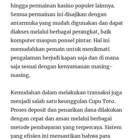
hingga permainan kasino populer lainnya.
Semua permainan ini disajikan dengan
antarmuka yang mudah digunakan dan dapat
diakses melalui berbagai perangkat, baik
komputer maupun ponsel pintar. Hal ini
memudahkan pemain untuk menikmati
pengalaman berjudi kapan saja dan di mana
saja sesuai dengan kenyamanan masing-
masing.
Kemudahan dalam melakukan transaksi juga
menjadi salah satu keunggulan Cupu Toto.
Proses deposit dan penarikan dana dilakukan
dengan cepat dan aman melalui berbagai
metode pembayaran yang terpercaya. Sistem
yang efisien ini memastikan bahwa para