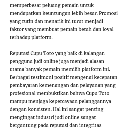
memperbesar peluang pemain untuk
mendapatkan keuntungan lebih besar. Promosi
yang rutin dan menarik ini turut menjadi
faktor yang membuat pemain betah dan loyal
terhadap platform.
Reputasi Cupu Toto yang baik di kalangan
pengguna judi online juga menjadi alasan
utama banyak pemain memilih platform ini.
Berbagai testimoni positif mengenai kecepatan
pembayaran kemenangan dan pelayanan yang
profesional membuktikan bahwa Cupu Toto
mampu menjaga kepercayaan pelanggannya
dengan konsisten. Hal ini sangat penting
mengingat industri judi online sangat
bergantung pada reputasi dan integritas