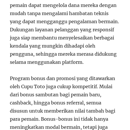
pemain dapat mengelola dana mereka dengan
mudah tanpa mengalami hambatan teknis
yang dapat mengganggu pengalaman bermain.
Dukungan layanan pelanggan yang responsif
juga siap membantu menyelesaikan berbagai
kendala yang mungkin dihadapi oleh
pengguna, sehingga mereka merasa didukung
selama menggunakan platform.
Program bonus dan promosi yang ditawarkan
oleh Cupu Toto juga cukup kompetitif. Mulai
dari bonus sambutan bagi pemain baru,
cashback, hingga bonus referral, semua
disusun untuk memberikan nilai tambah bagi
para pemain. Bonus-bonus ini tidak hanya
meningkatkan modal bermain, tetapi juga