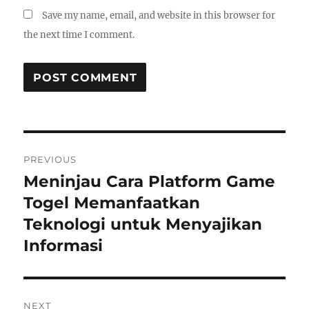
Save my name, email, and website in this browser for
the next time I comment.
Post
PREVIOUS
navigation
Meninjau Cara Platform Game
Previous
post:
Togel Memanfaatkan
Teknologi untuk Menyajikan
Informasi
NEXT