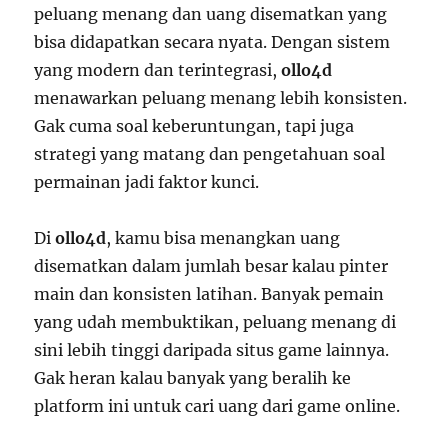
peluang menang dan uang disematkan yang
bisa didapatkan secara nyata. Dengan sistem
yang modern dan terintegrasi,
ollo4d
menawarkan peluang menang lebih konsisten.
Gak cuma soal keberuntungan, tapi juga
strategi yang matang dan pengetahuan soal
permainan jadi faktor kunci.
Di
ollo4d
, kamu bisa menangkan uang
disematkan dalam jumlah besar kalau pinter
main dan konsisten latihan. Banyak pemain
yang udah membuktikan, peluang menang di
sini lebih tinggi daripada situs game lainnya.
Gak heran kalau banyak yang beralih ke
platform ini untuk cari uang dari game online.