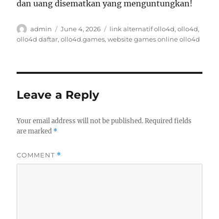
dan uang disematkan yang menguntungkan!
Author
Posted
Tags
admin
June 4, 2026
link alternatif ollo4d
,
ollo4d
,
on
ollo4d daftar
,
ollo4d.games
,
website games online ollo4d
Leave a Reply
Your email address will not be published.
Required fields
are marked
*
COMMENT
*