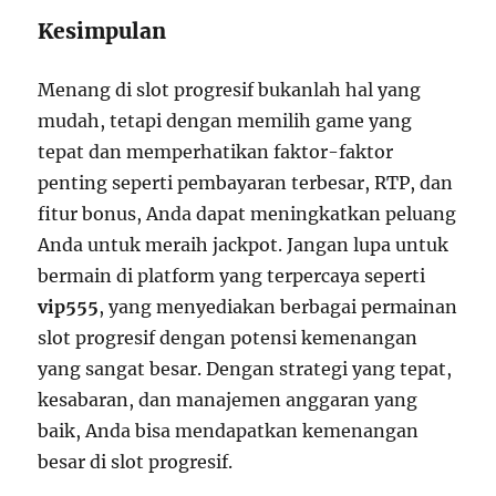
Kesimpulan
Menang di slot progresif bukanlah hal yang
mudah, tetapi dengan memilih game yang
tepat dan memperhatikan faktor-faktor
penting seperti pembayaran terbesar, RTP, dan
fitur bonus, Anda dapat meningkatkan peluang
Anda untuk meraih jackpot. Jangan lupa untuk
bermain di platform yang terpercaya seperti
vip555
, yang menyediakan berbagai permainan
slot progresif dengan potensi kemenangan
yang sangat besar. Dengan strategi yang tepat,
kesabaran, dan manajemen anggaran yang
baik, Anda bisa mendapatkan kemenangan
besar di slot progresif.