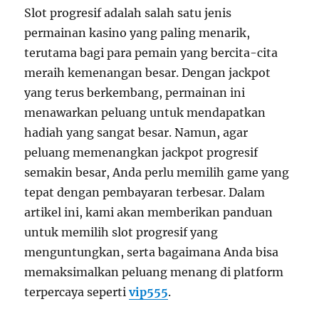
Slot progresif adalah salah satu jenis
permainan kasino yang paling menarik,
terutama bagi para pemain yang bercita-cita
meraih kemenangan besar. Dengan jackpot
yang terus berkembang, permainan ini
menawarkan peluang untuk mendapatkan
hadiah yang sangat besar. Namun, agar
peluang memenangkan jackpot progresif
semakin besar, Anda perlu memilih game yang
tepat dengan pembayaran terbesar. Dalam
artikel ini, kami akan memberikan panduan
untuk memilih slot progresif yang
menguntungkan, serta bagaimana Anda bisa
memaksimalkan peluang menang di platform
terpercaya seperti
vip555
.