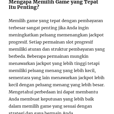
Mengapa Memilih Game yang Tepat
Itu Penting?
Memilih game yang tepat dengan pembayaran
terbesar sangat penting jika Anda ingin
meningkatkan peluang memenangkan jackpot
progresif. Setiap permainan slot progresif
memiliki aturan dan struktur pembayaran yang
berbeda. Beberapa permainan mungkin
menawarkan jackpot yang lebih tinggi tetapi
memiliki peluang menang yang lebih kecil,
sementara yang lain menawarkan jackpot lebih
kecil dengan peluang menang yang lebih besar.
Mengetahui perbedaan ini dapat membantu
Anda membuat keputusan yang lebih baik
dalam memilih game yang sesuai dengan
strategi dan gaya bermain Anda.