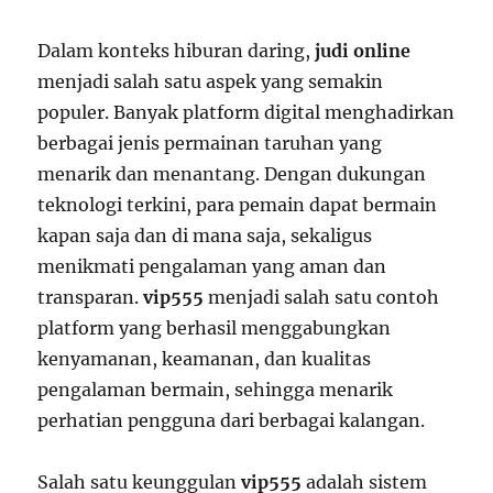
Dalam konteks hiburan daring,
judi online
menjadi salah satu aspek yang semakin
populer. Banyak platform digital menghadirkan
berbagai jenis permainan taruhan yang
menarik dan menantang. Dengan dukungan
teknologi terkini, para pemain dapat bermain
kapan saja dan di mana saja, sekaligus
menikmati pengalaman yang aman dan
transparan.
vip555
menjadi salah satu contoh
platform yang berhasil menggabungkan
kenyamanan, keamanan, dan kualitas
pengalaman bermain, sehingga menarik
perhatian pengguna dari berbagai kalangan.
Salah satu keunggulan
vip555
adalah sistem