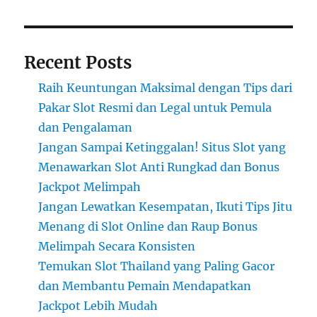
Recent Posts
Raih Keuntungan Maksimal dengan Tips dari
Pakar Slot Resmi dan Legal untuk Pemula
dan Pengalaman
Jangan Sampai Ketinggalan! Situs Slot yang
Menawarkan Slot Anti Rungkad dan Bonus
Jackpot Melimpah
Jangan Lewatkan Kesempatan, Ikuti Tips Jitu
Menang di Slot Online dan Raup Bonus
Melimpah Secara Konsisten
Temukan Slot Thailand yang Paling Gacor
dan Membantu Pemain Mendapatkan
Jackpot Lebih Mudah