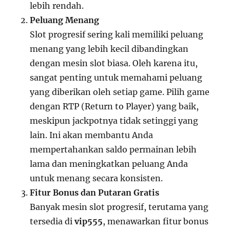
lebih rendah.
Peluang Menang
Slot progresif sering kali memiliki peluang
menang yang lebih kecil dibandingkan
dengan mesin slot biasa. Oleh karena itu,
sangat penting untuk memahami peluang
yang diberikan oleh setiap game. Pilih game
dengan RTP (Return to Player) yang baik,
meskipun jackpotnya tidak setinggi yang
lain. Ini akan membantu Anda
mempertahankan saldo permainan lebih
lama dan meningkatkan peluang Anda
untuk menang secara konsisten.
Fitur Bonus dan Putaran Gratis
Banyak mesin slot progresif, terutama yang
tersedia di
vip555
, menawarkan fitur bonus