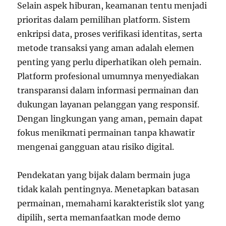
Selain aspek hiburan, keamanan tentu menjadi
prioritas dalam pemilihan platform. Sistem
enkripsi data, proses verifikasi identitas, serta
metode transaksi yang aman adalah elemen
penting yang perlu diperhatikan oleh pemain.
Platform profesional umumnya menyediakan
transparansi dalam informasi permainan dan
dukungan layanan pelanggan yang responsif.
Dengan lingkungan yang aman, pemain dapat
fokus menikmati permainan tanpa khawatir
mengenai gangguan atau risiko digital.
Pendekatan yang bijak dalam bermain juga
tidak kalah pentingnya. Menetapkan batasan
permainan, memahami karakteristik slot yang
dipilih, serta memanfaatkan mode demo