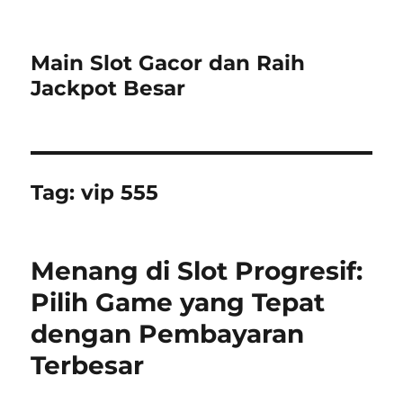
Main Slot Gacor dan Raih
Jackpot Besar
Tag:
vip 555
Menang di Slot Progresif:
Pilih Game yang Tepat
dengan Pembayaran
Terbesar