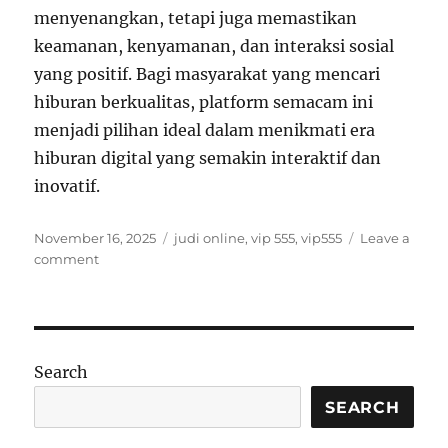
menyenangkan, tetapi juga memastikan
keamanan, kenyamanan, dan interaksi sosial
yang positif. Bagi masyarakat yang mencari
hiburan berkualitas, platform semacam ini
menjadi pilihan ideal dalam menikmati era
hiburan digital yang semakin interaktif dan
inovatif.
Posted
Tags
November 16, 2025
judi online
,
vip 555
,
vip555
Leave a
on
on
comment
Menyambut
Era
Hiburan
Digital
yang
Search
Semakin
Interaktif
SEARCH