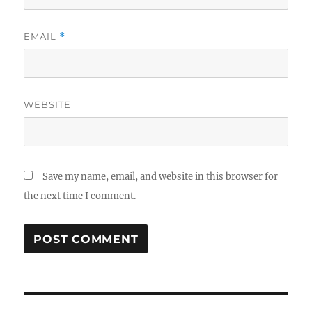
EMAIL
*
WEBSITE
Save my name, email, and website in this browser for
the next time I comment.
Post