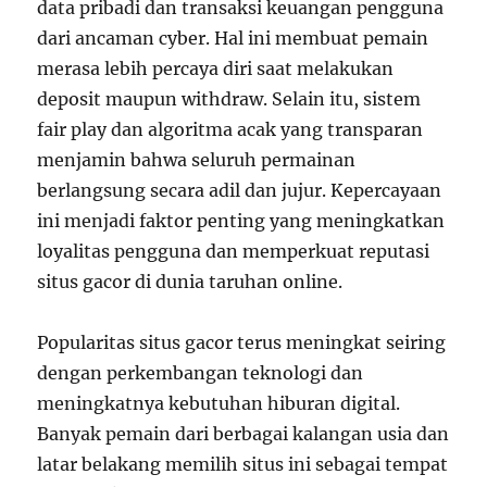
data pribadi dan transaksi keuangan pengguna
dari ancaman cyber. Hal ini membuat pemain
merasa lebih percaya diri saat melakukan
deposit maupun withdraw. Selain itu, sistem
fair play dan algoritma acak yang transparan
menjamin bahwa seluruh permainan
berlangsung secara adil dan jujur. Kepercayaan
ini menjadi faktor penting yang meningkatkan
loyalitas pengguna dan memperkuat reputasi
situs gacor di dunia taruhan online.
Popularitas situs gacor terus meningkat seiring
dengan perkembangan teknologi dan
meningkatnya kebutuhan hiburan digital.
Banyak pemain dari berbagai kalangan usia dan
latar belakang memilih situs ini sebagai tempat