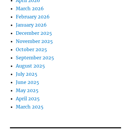
April 2026
March 2026
February 2026
January 2026
December 2025
November 2025
October 2025
September 2025
August 2025
July 2025
June 2025
May 2025
April 2025
March 2025