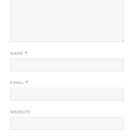
NAME
*
EMAIL
*
WEBSITE