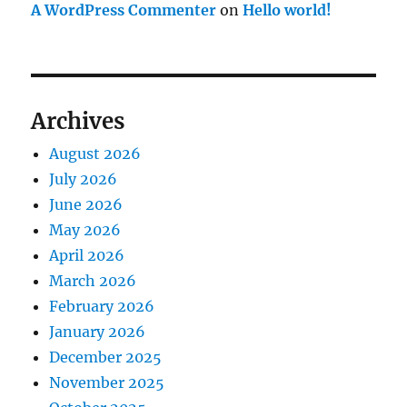
A WordPress Commenter
on
Hello world!
Archives
August 2026
July 2026
June 2026
May 2026
April 2026
March 2026
February 2026
January 2026
December 2025
November 2025