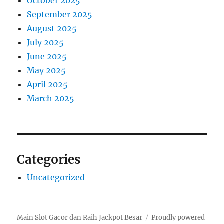
October 2025
September 2025
August 2025
July 2025
June 2025
May 2025
April 2025
March 2025
Categories
Uncategorized
Main Slot Gacor dan Raih Jackpot Besar
Proudly powered