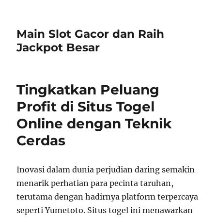
Main Slot Gacor dan Raih
Jackpot Besar
Tingkatkan Peluang
Profit di Situs Togel
Online dengan Teknik
Cerdas
Inovasi dalam dunia perjudian daring semakin
menarik perhatian para pecinta taruhan,
terutama dengan hadirnya platform terpercaya
seperti Yumetoto. Situs togel ini menawarkan