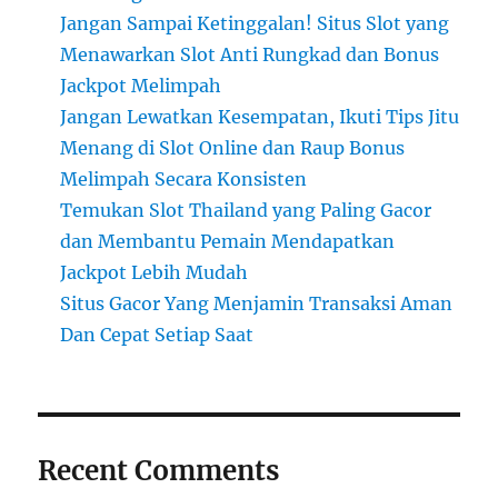
Jangan Sampai Ketinggalan! Situs Slot yang
Menawarkan Slot Anti Rungkad dan Bonus
Jackpot Melimpah
Jangan Lewatkan Kesempatan, Ikuti Tips Jitu
Menang di Slot Online dan Raup Bonus
Melimpah Secara Konsisten
Temukan Slot Thailand yang Paling Gacor
dan Membantu Pemain Mendapatkan
Jackpot Lebih Mudah
Situs Gacor Yang Menjamin Transaksi Aman
Dan Cepat Setiap Saat
Recent Comments