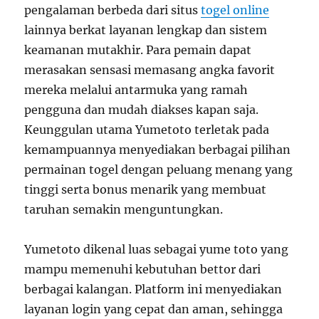
pengalaman berbeda dari situs
togel online
lainnya berkat layanan lengkap dan sistem
keamanan mutakhir. Para pemain dapat
merasakan sensasi memasang angka favorit
mereka melalui antarmuka yang ramah
pengguna dan mudah diakses kapan saja.
Keunggulan utama Yumetoto terletak pada
kemampuannya menyediakan berbagai pilihan
permainan togel dengan peluang menang yang
tinggi serta bonus menarik yang membuat
taruhan semakin menguntungkan.
Yumetoto dikenal luas sebagai yume toto yang
mampu memenuhi kebutuhan bettor dari
berbagai kalangan. Platform ini menyediakan
layanan login yang cepat dan aman, sehingga