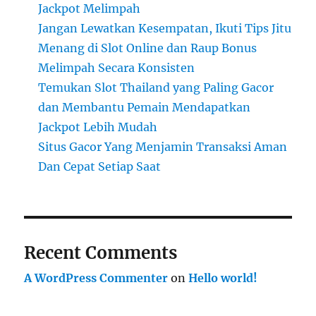
Jackpot Melimpah
Jangan Lewatkan Kesempatan, Ikuti Tips Jitu
Menang di Slot Online dan Raup Bonus
Melimpah Secara Konsisten
Temukan Slot Thailand yang Paling Gacor
dan Membantu Pemain Mendapatkan
Jackpot Lebih Mudah
Situs Gacor Yang Menjamin Transaksi Aman
Dan Cepat Setiap Saat
Recent Comments
A WordPress Commenter
on
Hello world!