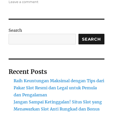
on
Leave a comment
Serunya
Analisis
Angka
dan
Strategi
Search
di
Dunia
SEARCH
Digital
Recent Posts
Raih Keuntungan Maksimal dengan Tips dari
Pakar Slot Resmi dan Legal untuk Pemula
dan Pengalaman
Jangan Sampai Ketinggalan! Situs Slot yang
Menawarkan Slot Anti Rungkad dan Bonus