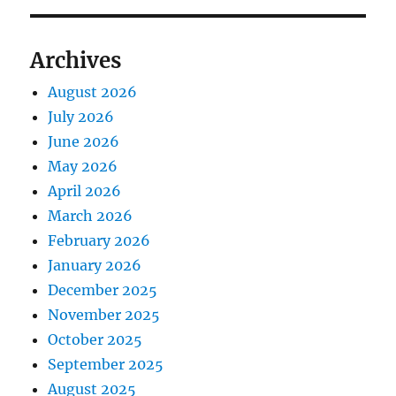
Archives
August 2026
July 2026
June 2026
May 2026
April 2026
March 2026
February 2026
January 2026
December 2025
November 2025
October 2025
September 2025
August 2025