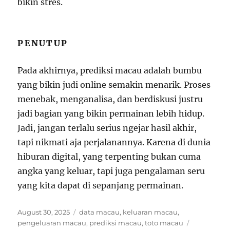
bikin stres.
PENUTUP
Pada akhirnya, prediksi macau adalah bumbu
yang bikin judi online semakin menarik. Proses
menebak, menganalisa, dan berdiskusi justru
jadi bagian yang bikin permainan lebih hidup.
Jadi, jangan terlalu serius ngejar hasil akhir,
tapi nikmati aja perjalanannya. Karena di dunia
hiburan digital, yang terpenting bukan cuma
angka yang keluar, tapi juga pengalaman seru
yang kita dapat di sepanjang permainan.
Posted
Tags
August 30, 2025
data macau
,
keluaran macau
,
on
pengeluaran macau
,
prediksi macau
,
toto macau