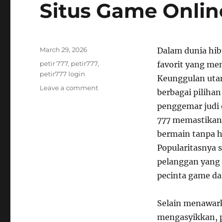
Situs Game Onlin
Posted
March 29, 2026
Dalam dunia hib
on
Tags
petir 777
,
petir777
,
favorit yang me
petir777 login
Keunggulan utam
on
Leave a comment
berbagai pilih
Main
penggemar judi 
Slot
Lebih
777 memastikan
Menguntungkan
bermain tanpa h
di
Popularitasnya s
Situs
Game
pelanggan yang 
Online
pecinta game da
Favorit
Selain menawark
mengasyikkan, p