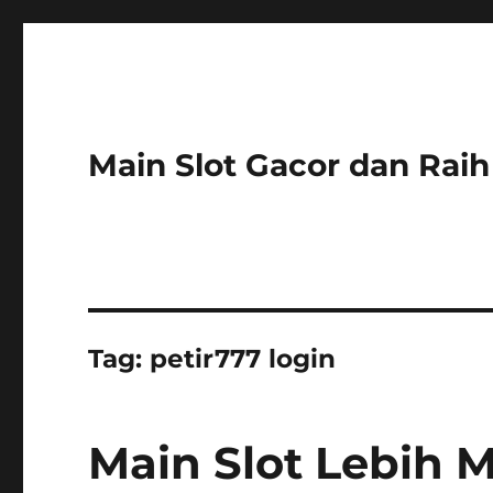
Main Slot Gacor dan Raih
Tag:
petir777 login
Main Slot Lebih