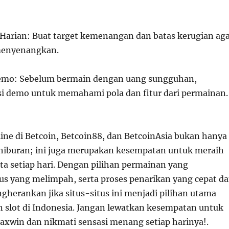
Harian: Buat target kemenangan dan batas kerugian ag
menyenangkan.
 Demo: Sebelum bermain dengan uang sungguhan,
i demo untuk memahami pola dan fitur dari permainan.
line di Betcoin, Betcoin88, dan BetcoinAsia bukan hanya
hiburan; ini juga merupakan kesempatan untuk meraih
a setiap hari. Dengan pilihan permainan yang
nus yang melimpah, serta proses penarikan yang cepat d
gherankan jika situs-situs ini menjadi pilihan utama
n slot di Indonesia. Jangan lewatkan kesempatan untuk
win dan nikmati sensasi menang setiap harinya!.