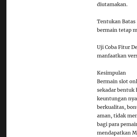
diutamakan.
Tentukan Batas 
bermain tetap 
Uji Coba Fitur
manfaatkan vers
Kesimpulan
Bermain slot on
sekadar bentuk 
keuntungan nyat
berkualitas, bo
aman, tidak men
bagi para pemai
mendapatkan Max