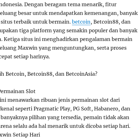
 Indonesia. Dengan beragam tema menarik, fitur
eluang besar untuk mendapatkan kemenangan, banyak
situs terbaik untuk bermain.
betcoin
, Betcoin88, dan
upakan tiga platform yang semakin populer dan banyak
. Ketiga situs ini menghadirkan pengalaman bermain
 peluang Maxwin yang menguntungkan, serta proses
epat setiap harinya.
 Betcoin, Betcoin88, dan BetcoinAsia?
Permainan Slot
 ini menawarkan ribuan jenis permainan slot dari
enal seperti Pragmatic Play, PG Soft, Habanero, dan
 banyaknya pilihan yang tersedia, pemain tidak akan
ena selalu ada hal menarik untuk dicoba setiap hari.
win Setiap Hari