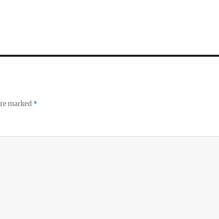
 are marked
*