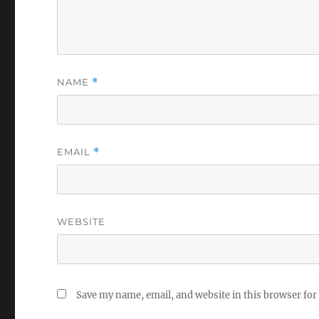
NAME
*
EMAIL
*
WEBSITE
Save my name, email, and website in this browser for